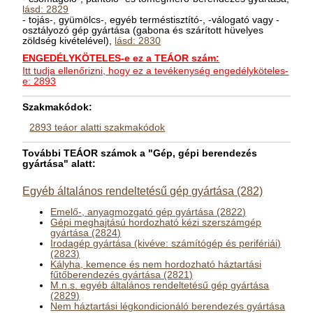
lásd: 2829
- tojás-, gyümölcs-, egyéb terméstisztító-, -válogató vagy -
osztályozó gép gyártása (gabona és szárított hüvelyes
zöldség kivételével),
lásd: 2830
ENGEDÉLYKÖTELES-e ez a TEÁOR szám:
Itt tudja ellenőrizni, hogy ez a tevékenység engedélyköteles-
e: 2893
Szakmakódok:
2893 teáor alatti szakmakódok
További TEÁOR számok a "Gép, gépi berendezés
gyártása" alatt:
Egyéb általános rendeltetésű gép gyártása (282)
Emelő-, anyagmozgató gép gyártása (2822)
Gépi meghajtású hordozható kézi szerszámgép
gyártása (2824)
Irodagép gyártása (kivéve: számítógép és perifériái)
(2823)
Kályha, kemence és nem hordozható háztartási
fűtőberendezés gyártása (2821)
M.n.s. egyéb általános rendeltetésű gép gyártása
(2829)
Nem háztartási légkondicionáló berendezés gyártása