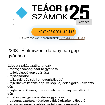
INGYENES CÉGALAPÍTÁS
+36 30 220 1100
Ha kérdése van, hívjon minket:
2893 - Élelmiszer-, dohányipari gép
gyártása
Ebbe a szakágazatba tartozik
- mezőgazdasági szárító gyártása
- tejfeldolgozó gép gyártása:
- tejszeparátor
- tejkezelő gép (pl. homogenizálógép)
- tejterméket készítő gép: vajköpülő, -feldolgozó, -olvasztó
gép
- sajtkészítő (homogenizáló-, olvasztó-, sajtoló- stb.) stb.
gép
- malomipari gépberendezés gyártása:
- gabona, szárított hüvelyes zöldségtisztító, válogató,
osztályozó gépe (szelelő-, szitálógép, szeparátor,