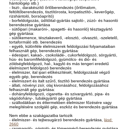
hántológép stb.)
- liszt-, darakészítő őrlőberendezés (őrlőmalom,
feltöltőberendezés, tisztítórosta, korpatisztító-, keverőgép,
rizshántoló, borsóaprító)
- borfeldolgozás, üdítőital-gyártás sajtoló-, zúzó- és hasonló
berendezése gyártása
- sütőipari (makaróni-, spagetti- és hasonló) tésztagyártó
gép gyártása:
- sütőkemence, tésztakeverő, -elosztó, -olvasztó, -szeletelő,
tortaformáló stb. berendezés
- egyéb, különféle élelmiszerek feldolgozási folyamataiban
felhasznált gép, berendezés gyártása:
- édesipari, kakaó-, csokoládé-, cukorfeldolgozó, sörgyártó,
hús- és baromfifeldolgozó, gyümölcs- és dió- és
zöldségfeldolgozó, hal-, kagyló és más tengeri eredetű
élelmiszert feldolgozó berendezés
- élelmiszer, ital ipari előkészítését, feldolgozását végző
egyéb gép, berendezés
- élelmiszert és italt szűrő, tisztító berendezés gyártása
- állati, növényi zsír, olaj kivonásához, feldolgozásához
felhasznált gép gyártása:
- dohányfeldolgozó, cigaretta- és szivargyártó, pipa- és
vágódohány-, tubákgyártó gép gyártása
- szállodákban és éttermekben élelmiszer főzésére vagy
melegítésére szolgáló gép, eszköz és berendezés gyártása
Nem ebbe a szakágazatba tartozik
- élelmiszer- és tejbesugárzó berendezés gyártása,
lásd:
2660
- csomagoló-, pántoló- és tömegmérő-berendezés gyártása,