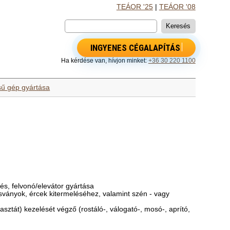
TEÁOR '25
|
TEÁOR '08
INGYENES CÉGALAPÍTÁS
Ha kérdése van, hívjon minket:
+36 30 220 1100
sű gép gyártása
zés, felvonó/elevátor gyártása
sványok, ércek kitermeléséhez, valamint szén - vagy
pasztát) kezelését végző (rostáló-, válogató-, mosó-, aprító,