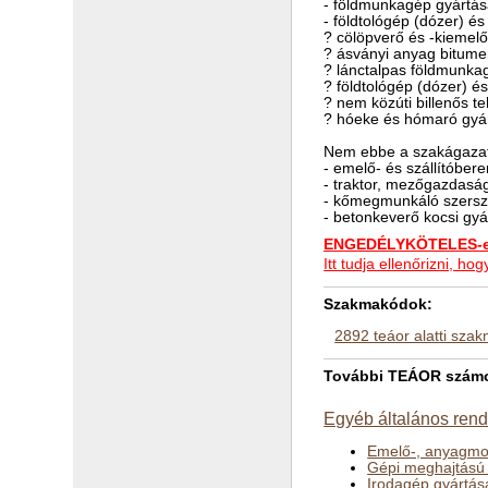
- földmunkagép gyártás
- földtológép (dózer) é
? cölöpverő és -kiemel
? ásványi anyag bitume
? lánctalpas földmunka
? földtológép (dózer) 
? nem közúti billenős 
? hóeke és hómaró gyá
Nem ebbe a szakágazat
- emelő- és szállítóber
- traktor, mezőgazdaság
- kőmegmunkáló szerszá
- betonkeverő kocsi gy
ENGEDÉLYKÖTELES-e 
Itt tudja ellenőrizni, 
Szakmakódok:
2892 teáor alatti sza
További TEÁOR számok
Egyéb általános rend
Emelő-, anyagmo
Gépi meghajtású 
Irodagép gyártása