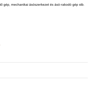
ető gép, mechanikai ásószerkezet és ásó-rakodó gép stb.
2