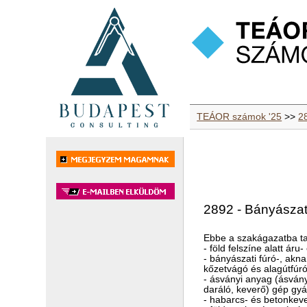
TEÁOR számok '25
>>
2
2892 - Bányászati
Ebbe a szakágazatba ta
- föld felszíne alatt á
- bányászati fúró-, akn
kőzetvágó és alagútfúr
- ásványi anyag (ásvány,
daráló, keverő) gép gyá
- habarcs- és betonkev