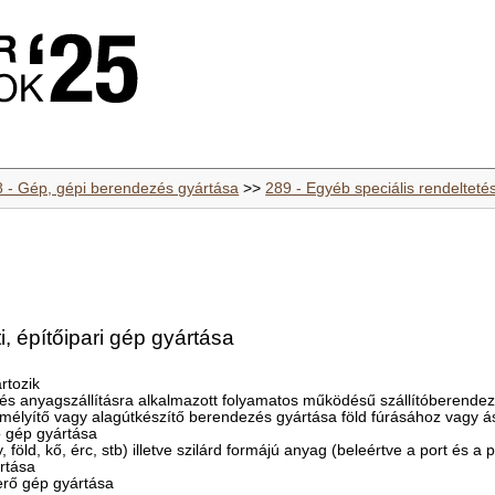
8 - Gép, gépi berendezés gyártása
>>
289 - Egyéb speciális rendelteté
, építőipari gép gyártása
rtozik
ru- és anyagszállításra alkalmazott folyamatos működésű szállítóberende
amélyítő vagy alagútkészítő berendezés gyártása föld fúrásához vagy á
ó gép gyártása
 föld, kő, érc, stb) illetve szilárd formájú anyag (beleértve a port és a 
rtása
erő gép gyártása