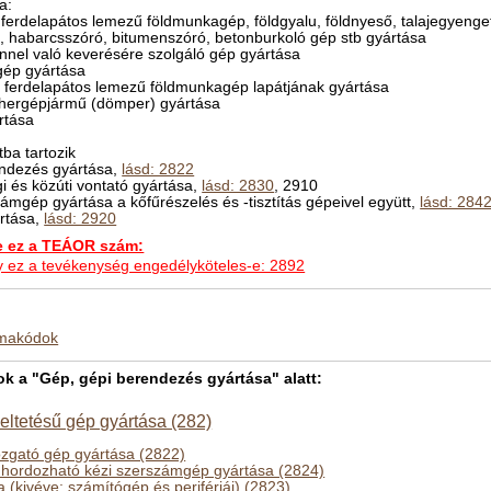
a:
s ferdelapátos lemezű földmunkagép, földgyalu, földnyeső, talajegyeng
ő, habarcsszóró, bitumenszóró, betonburkoló gép stb gyártása
nnel való keverésére szolgáló gép gyártása
gép gyártása
és ferdelapátos lemezű földmunkagép lapátjának gyártása
tehergépjármű (dömper) gyártása
rtása
ba tartozik
endezés gyártása,
lásd: 2822
i és közúti vontató gyártása,
lásd: 2830
, 2910
mgép gyártása a kőfűrészelés és -tisztítás gépeivel együtt,
lásd: 284
ártása,
lásd: 2920
ez a TEÁOR szám:
hogy ez a tevékenység engedélyköteles-e: 2892
kmakódok
 a "Gép, gépi berendezés gyártása" alatt:
eltetésű gép gyártása (282)
zgató gép gyártása (2822)
hordozható kézi szerszámgép gyártása (2824)
 (kivéve: számítógép és perifériái) (2823)