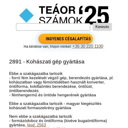
INGYENES CÉGALAPÍTÁS
+36 30 220 1100
Ha kérdése van, hívjon minket:
2891 - Kohászati gép gyártása
Ebbe a szakágazatba tartozik
- forró fém kezelését végző gép, berendezés gyártása, pl.
kohászatban vagy fémöntödében használt konverter,
öntőforma, kokillaöntés berendezése, öntőüst,
öntőberendezés
- fémhengermű és öntöde hengerének gyártása
Ebbe a szakágazatba tartozik - magyar kiegészítés
kohászati formaszekrény gyártása
Nem ebbe a szakágazatba tartozik
- formázódoboz és öntőforma (kivéve bugaöntőforma)
gyártása,
lásd: 2563