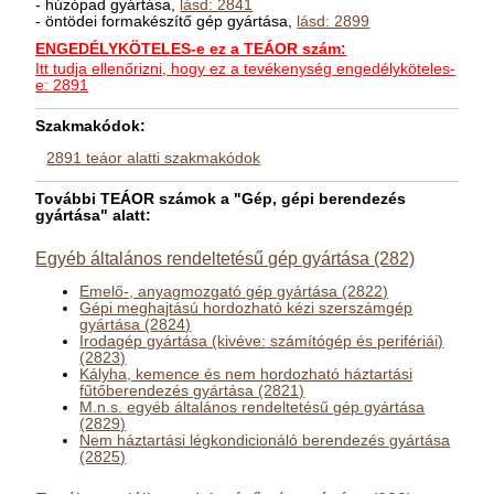
- húzópad gyártása,
lásd: 2841
- öntödei formakészítő gép gyártása,
lásd: 2899
ENGEDÉLYKÖTELES-e ez a TEÁOR szám:
Itt tudja ellenőrizni, hogy ez a tevékenység engedélyköteles-
e: 2891
Szakmakódok:
2891 teáor alatti szakmakódok
További TEÁOR számok a "Gép, gépi berendezés
gyártása" alatt:
Egyéb általános rendeltetésű gép gyártása (282)
Emelő-, anyagmozgató gép gyártása (2822)
Gépi meghajtású hordozható kézi szerszámgép
gyártása (2824)
Irodagép gyártása (kivéve: számítógép és perifériái)
(2823)
Kályha, kemence és nem hordozható háztartási
fűtőberendezés gyártása (2821)
M.n.s. egyéb általános rendeltetésű gép gyártása
(2829)
Nem háztartási légkondicionáló berendezés gyártása
(2825)