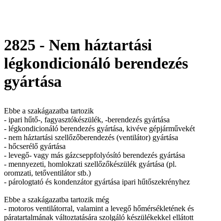
2825 - Nem háztartási
légkondicionáló berendezés
gyártása
Ebbe a szakágazatba tartozik
- ipari hűtő-, fagyasztókészülék, -berendezés gyártása
- légkondicionáló berendezés gyártása, kivéve gépjárművekét
- nem háztartási szellőzőberendezés (ventilátor) gyártása
- hőcserélő gyártása
- levegő- vagy más gázcseppfolyósító berendezés gyártása
- mennyezeti, homlokzati szellőzőkészülék gyártása (pl.
oromzati, tetőventilátor stb.)
- párologtató és kondenzátor gyártása ipari hűtőszekrényhez
Ebbe a szakágazatba tartozik még
- motoros ventilátorral, valamint a levegő hőmérsékletének és
páratartalmának változtatására szolgáló készülékekkel ellátott