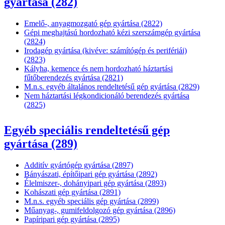
gyártása (282)
Emelő-, anyagmozgató gép gyártása (2822)
Gépi meghajtású hordozható kézi szerszámgép gyártása
(2824)
Irodagép gyártása (kivéve: számítógép és perifériái)
(2823)
Kályha, kemence és nem hordozható háztartási
fűtőberendezés gyártása (2821)
M.n.s. egyéb általános rendeltetésű gép gyártása (2829)
Nem háztartási légkondicionáló berendezés gyártása
(2825)
Egyéb speciális rendeltetésű gép
gyártása (289)
Additív gyártógép gyártása (2897)
Bányászati, építőipari gép gyártása (2892)
Élelmiszer-, dohányipari gép gyártása (2893)
Kohászati gép gyártása (2891)
M.n.s. egyéb speciális gép gyártása (2899)
Műanyag-, gumifeldolgozó gép gyártása (2896)
Papíripari gép gyártása (2895)