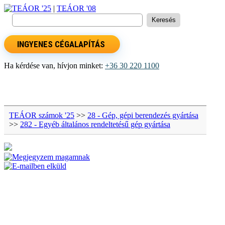
TEÁOR '25
|
TEÁOR '08
INGYENES CÉGALAPÍTÁS
Ha kérdése van, hívjon minket:
+36 30 220 1100
TEÁOR számok '25
>>
28 - Gép, gépi berendezés gyártása
>>
282 - Egyéb általános rendeltetésű gép gyártása