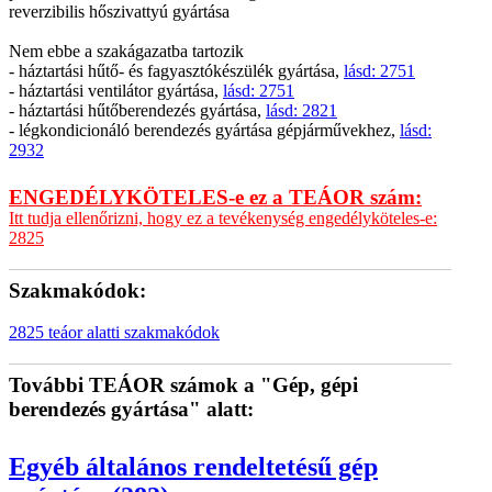
reverzibilis hőszivattyú gyártása
Nem ebbe a szakágazatba tartozik
- háztartási hűtő- és fagyasztókészülék gyártása,
lásd: 2751
- háztartási ventilátor gyártása,
lásd: 2751
- háztartási hűtőberendezés gyártása,
lásd: 2821
- légkondicionáló berendezés gyártása gépjárművekhez,
lásd:
2932
ENGEDÉLYKÖTELES-e ez a TEÁOR szám:
Itt tudja ellenőrizni, hogy ez a tevékenység engedélyköteles-e:
2825
Szakmakódok:
2825 teáor alatti szakmakódok
További TEÁOR számok a "Gép, gépi
berendezés gyártása" alatt:
Egyéb általános rendeltetésű gép