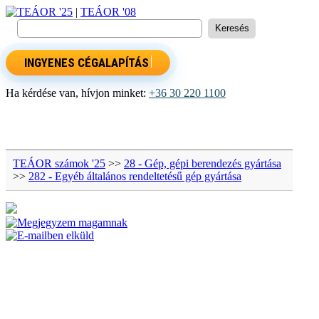
TEÁOR '25
|
TEÁOR '08
INGYENES CÉGALAPÍTÁS
Ha kérdése van, hívjon minket:
+36 30 220 1100
TEÁOR számok '25
>>
28 - Gép, gépi berendezés gyártása
>>
282 - Egyéb általános rendeltetésű gép gyártása