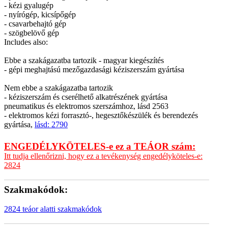
- kézi gyalugép
- nyírógép, kicsípőgép
- csavarbehajtó gép
- szögbelövő gép
Includes also:
Ebbe a szakágazatba tartozik - magyar kiegészítés
- gépi meghajtású mezőgazdasági kéziszerszám gyártása
Nem ebbe a szakágazatba tartozik
- kéziszerszám és cserélhető alkatrészének gyártása
pneumatikus és elektromos szerszámhoz, lásd 2563
- elektromos kézi forrasztó-, hegesztőkészülék és berendezés
gyártása,
lásd: 2790
ENGEDÉLYKÖTELES-e ez a TEÁOR szám:
Itt tudja ellenőrizni, hogy ez a tevékenység engedélyköteles-e:
2824
Szakmakódok:
2824 teáor alatti szakmakódok