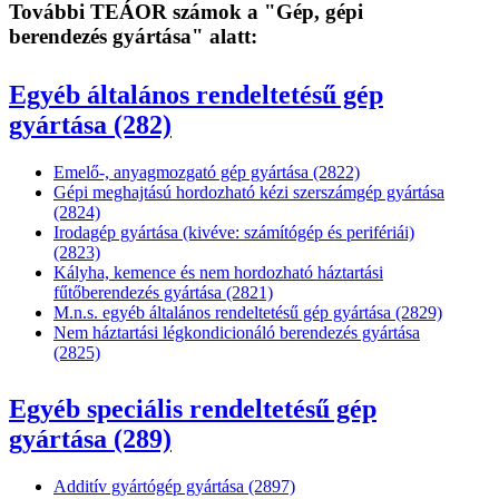
További TEÁOR számok a "Gép, gépi
berendezés gyártása" alatt:
Egyéb általános rendeltetésű gép
gyártása (282)
Emelő-, anyagmozgató gép gyártása (2822)
Gépi meghajtású hordozható kézi szerszámgép gyártása
(2824)
Irodagép gyártása (kivéve: számítógép és perifériái)
(2823)
Kályha, kemence és nem hordozható háztartási
fűtőberendezés gyártása (2821)
M.n.s. egyéb általános rendeltetésű gép gyártása (2829)
Nem háztartási légkondicionáló berendezés gyártása
(2825)
Egyéb speciális rendeltetésű gép
gyártása (289)
Additív gyártógép gyártása (2897)