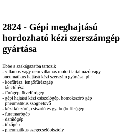
2824 - Gépi meghajtású
hordozható kézi szerszámgép
gyártása
Ebbe a szakágazatba tartozik
- villamos vagy nem villamos motort tartalmazó vagy
pneumatikus hajtású kézi szerszám gyártása, pl.:
- körfűrész, lengőfűrészgép
- láncfűrész
- fúrógép, ütvefúrógép
- gépi hajtású kézi csiszológép, homokszóró gép
- pneumatikus szögbelövő
- kézi köszörű, csiszoló és gyalu (buffer)gép
- furatmarógép
- darálógép
- tűzőgép
- pneumatikus szegecselőpisztoly