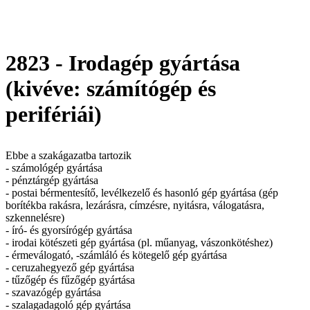
2823 - Irodagép gyártása
(kivéve: számítógép és
perifériái)
Ebbe a szakágazatba tartozik
- számológép gyártása
- pénztárgép gyártása
- postai bérmentesítő, levélkezelő és hasonló gép gyártása (gép
borítékba rakásra, lezárásra, címzésre, nyitásra, válogatásra,
szkennelésre)
- író- és gyorsírógép gyártása
- irodai kötészeti gép gyártása (pl. műanyag, vászonkötéshez)
- érmeválogató, -számláló és kötegelő gép gyártása
- ceruzahegyező gép gyártása
- tűzőgép és fűzőgép gyártása
- szavazógép gyártása
- szalagadagoló gép gyártása