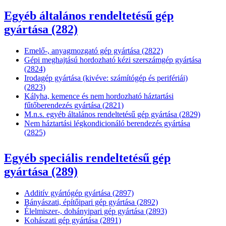
Egyéb általános rendeltetésű gép
gyártása (282)
Emelő-, anyagmozgató gép gyártása (2822)
Gépi meghajtású hordozható kézi szerszámgép gyártása
(2824)
Irodagép gyártása (kivéve: számítógép és perifériái)
(2823)
Kályha, kemence és nem hordozható háztartási
fűtőberendezés gyártása (2821)
M.n.s. egyéb általános rendeltetésű gép gyártása (2829)
Nem háztartási légkondicionáló berendezés gyártása
(2825)
Egyéb speciális rendeltetésű gép
gyártása (289)
Additív gyártógép gyártása (2897)
Bányászati, építőipari gép gyártása (2892)
Élelmiszer-, dohányipari gép gyártása (2893)
Kohászati gép gyártása (2891)