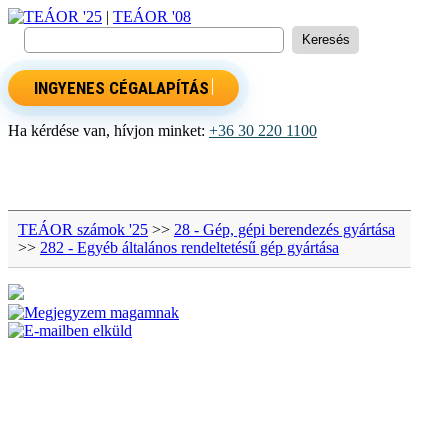
TEÁOR '25
|
TEÁOR '08
INGYENES CÉGALAPÍTÁS
Ha kérdése van, hívjon minket:
+36 30 220 1100
TEÁOR számok '25
>>
28 - Gép, gépi berendezés gyártása
>>
282 - Egyéb általános rendeltetésű gép gyártása