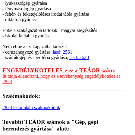
- lyukasztógép gyártása
- fénymásológép gyártása
- fehér- és feketejelöléses irodai tábla gyártása
- diktafon gyártása
Ebbe a szakágazatba tartozik - magyar kiegészítés
- iskolai falitábla gyártása
Nem ebbe a szakágazatba tartozik
- ceruzahegyező gyártása,
lásd: 2561
- számítógép és -periféria gyártása,
lásd: 2620
ENGEDÉLYKÖTELES-e ez a TEÁOR szám:
Itt tudja ellenőrizni, hogy ez a tevékenység engedélyköteles-e:
2823
Szakmakódok:
2823 teáor alatti szakmakódok
További TEÁOR számok a "Gép, gépi
berendezés gyártása" alatt: