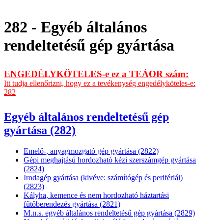
282 - Egyéb általános
rendeltetésű gép gyártása
ENGEDÉLYKÖTELES-e ez a TEÁOR szám:
Itt tudja ellenőrizni, hogy ez a tevékenység engedélyköteles-e:
282
Egyéb általános rendeltetésű gép
gyártása (282)
Emelő-, anyagmozgató gép gyártása (2822)
Gépi meghajtású hordozható kézi szerszámgép gyártása
(2824)
Irodagép gyártása (kivéve: számítógép és perifériái)
(2823)
Kályha, kemence és nem hordozható háztartási
fűtőberendezés gyártása (2821)
M.n.s. egyéb általános rendeltetésű gép gyártása (2829)