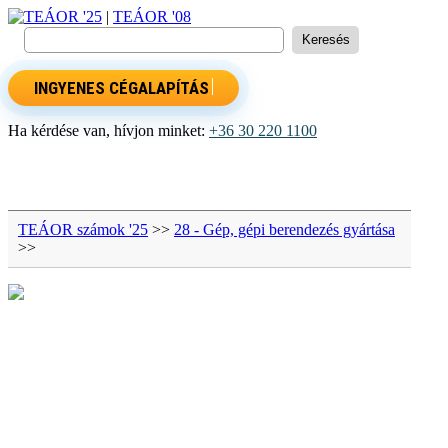
TEÁOR '25
|
TEÁOR '08
INGYENES CÉGALAPÍTÁS
Ha kérdése van, hívjon minket:
+36 30 220 1100
TEÁOR számok '25
>>
28 - Gép, gépi berendezés gyártása
>>