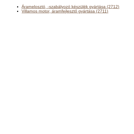
Áramelosztó, -szabályozó készülék gyártása (2712)
Villamos motor, áramfejlesztő gyártása (2711)