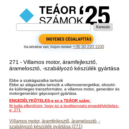
INGYENES CÉGALAPÍTÁS
+36 30 220 1100
Ha kérdése van, hívjon minket:
271 - Villamos motor, áramfejlesztő,
áramelosztó, -szabályozó készülék gyártása
Ebbe a szakágazatba tartozik
Ebbe az alágazatba tartozik a villamosenergetikai, elosztó-
és különleges transzformátor, a villamos motor, generátor és
motorgenerátor gépcsoport gyártása.
ENGEDÉLYKÖTELES-e ez a TEÁOR szám:
Itt tudja ellenőrizni, hogy ez a tevékenység engedélyköteles-
e: 271
Villamos motor, áramfejlesztő, áramelosztó, -
szabályozó készülék gyártása (271)