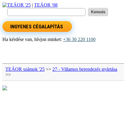
TEÁOR '25
|
TEÁOR '08
INGYENES CÉGALAPÍTÁS
Ha kérdése van, hívjon minket:
+36 30 220 1100
TEÁOR számok '25
>>
27 - Villamos berendezés gyártása
>>