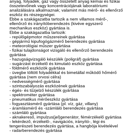
anyag, folyadék, gáz vagy összetett anyag kémiai és fizikai
összetevőinek vagy koncentrációjának laboratóriumi
analizálására alkalmaznak; valamint más mérő- és ellenőrző
eszköz és részegységei.
Ebbe a szakágazatba tartozik a nem villamos mérő-,
ellenőrző és irányítóberendezés (kivéve egyszerű
mechanikus eszköz) gyártása is.
Ebbe a szakágazatba tartozik:
- repülőgépmotor műszereinek gyártása
- gépjármű kipufogógázmérő berendezés gyártása
- meteorológiai műszer gyártása
- fizikai tulajdonságot vizsgáló és ellenőrző berendezés
gyártása
- hazugságvizsgáló készülék (poligráf) gyártása
- sugárzást érzékelő és kimutató eszköz gyártása
- földmérő eszközök gyártása
- üvegbe töltött folyadékkal és bimetállal működő hőmérő
gyártása (nem orvosi célra)
- nedvességmérő gyártása
- szintszabályozás eszközének gyártása
- égés- és tűzjelző készülék gyártása
- spektrométer gyártása
- pneumatikus mérőeszköz gyártása
- fogyasztásmérő gyártása (pl. víz, gáz, villany)
- áramlásmérő és -számláló berendezés gyártása
- számláló gyártása
- aknakereső, impulzus(jel)generátor, fémérzékelő gyártása
- lekérdező, érzékelő-, navigációs, irányító-, légi és
tengerészeti berendezés gyártása, a hangbója kivételével
- radarberendezés gyártása