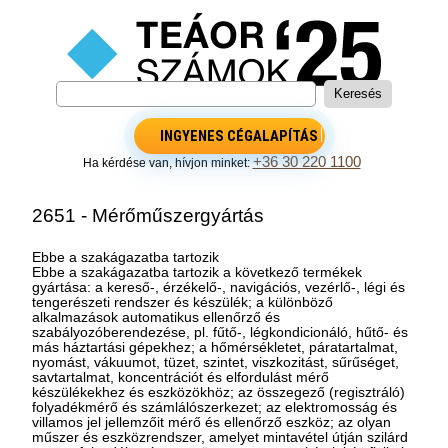
INGYENES CÉGALAPÍTÁS
+36 30 220 1100
Ha kérdése van, hívjon minket:
2651 - Mérőműszergyártás
Ebbe a szakágazatba tartozik
Ebbe a szakágazatba tartozik a következő termékek
gyártása: a kereső-, érzékelő-, navigációs, vezérlő-, légi és
tengerészeti rendszer és készülék; a különböző
alkalmazások automatikus ellenőrző és
szabályozóberendezése, pl. fűtő-, légkondicionáló, hűtő- és
más háztartási gépekhez; a hőmérsékletet, páratartalmat,
nyomást, vákuumot, tüzet, szintet, viszkozitást, sűrűséget,
savtartalmat, koncentrációt és elfordulást mérő
készülékekhez és eszközökhöz; az összegező (regisztráló)
folyadékmérő és számlálószerkezet; az elektromosság és
villamos jel jellemzőit mérő és ellenőrző eszköz; az olyan
műszer és eszközrendszer, amelyet mintavétel útján szilárd