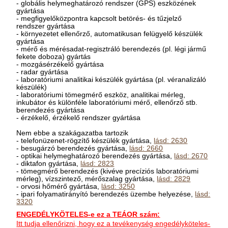
- globális helymeghatározó rendszer (GPS) eszközének
gyártása
- megfigyelőközpontra kapcsolt betörés- és tűzjelző
rendszer gyártása
- környezetet ellenőrző, automatikusan felügyelő készülék
gyártása
- mérő és mérésadat-regisztráló berendezés (pl. légi jármű
fekete doboza) gyártás
- mozgásérzékelő gyártása
- radar gyártása
- laboratóriumi analitikai készülék gyártása (pl. véranalizáló
készülék)
- laboratóriumi tömegmérő eszköz, analitikai mérleg,
inkubátor és különféle laboratóriumi mérő, ellenőrző stb.
berendezés gyártása
- érzékelő, érzékelő rendszer gyártása
Nem ebbe a szakágazatba tartozik
- telefonüzenet-rögzítő készülék gyártása,
lásd: 2630
- besugárzó berendezés gyártása,
lásd: 2660
- optikai helymeghatározó berendezés gyártása,
lásd: 2670
- diktafon gyártása,
lásd: 2823
- tömegmérő berendezés (kivéve precíziós laboratóriumi
mérleg), vízszintező, mérőszalag gyártása,
lásd: 2829
- orvosi hőmérő gyártása,
lásd: 3250
- ipari folyamatirányító berendezés üzembe helyezése,
lásd:
3320
ENGEDÉLYKÖTELES-e ez a TEÁOR szám:
Itt tudja ellenőrizni, hogy ez a tevékenység engedélyköteles-