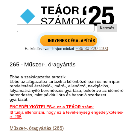
INGYENES CÉGALAPÍTÁS
+36 30 220 1100
Ha kérdése van, hívjon minket:
265 - Műszer-, óragyártás
Ebbe a szakágazatba tartozik
Ebbe az alágazatba tartozik a különböző ipari és nem ipari
rendeltetésű érzékelő-, mérő-, ellenőrző, navigációs,
folyamatirányító berendezés gyártása, beleértve az időmérő
berendezés, mint például óra és hasonló szerkezet
gyártását.
ENGEDÉLYKÖTELES-e ez a TEÁOR szám:
Itt tudja ellenőrizni, hogy ez a tevékenység engedélyköteles-
e: 265
Műszer-, óragyártás (265)