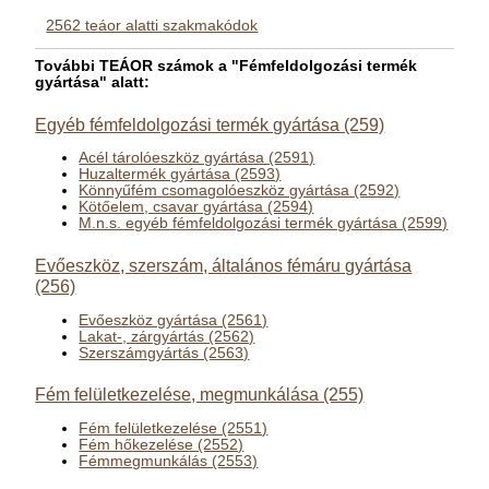
2562 teáor alatti szakmakódok
További TEÁOR számok a "Fémfeldolgozási termék
gyártása" alatt:
Egyéb fémfeldolgozási termék gyártása (259)
Acél tárolóeszköz gyártása (2591)
Huzaltermék gyártása (2593)
Könnyűfém csomagolóeszköz gyártása (2592)
Kötőelem, csavar gyártása (2594)
M.n.s. egyéb fémfeldolgozási termék gyártása (2599)
Evőeszköz, szerszám, általános fémáru gyártása
(256)
Evőeszköz gyártása (2561)
Lakat-, zárgyártás (2562)
Szerszámgyártás (2563)
Fém felületkezelése, megmunkálása (255)
Fém felületkezelése (2551)
Fém hőkezelése (2552)
Fémmegmunkálás (2553)