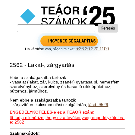
INGYENES CÉGALAPÍTÁS
+36 30 220 1100
Ha kérdése van, hívjon minket:
2562 - Lakat-, zárgyártás
Ebbe a szakágazatba tartozik
- vasalat (lakat, zár, kulcs, zsanér) gyártása pl. nemesfém
szerelvényhez, szerelvény és hasonló cikk épülethez,
bútorhoz, járműhöz.
Nem ebbe a szakágazatba tartozik
- zárjavító és kulcsmásolási szolgáltatás,
lásd: 9529
ENGEDÉLYKÖTELES-e ez a TEÁOR szám:
Itt tudja ellenőrizni, hogy ez a tevékenység engedélyköteles-
e: 2562
Szakmakódok: