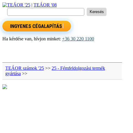
TEÁOR '25
|
TEÁOR '08
INGYENES CÉGALAPÍTÁS
Ha kérdése van, hívjon minket:
+36 30 220 1100
TEÁOR számok '25
>>
25 - Fémfeldolgozási termék
gyártása
>>