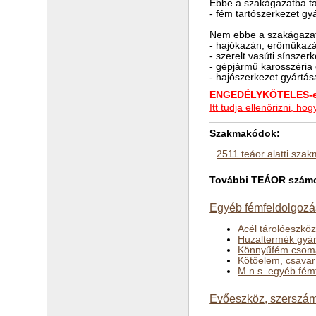
Ebbe a szakágazatba ta
- fém tartószerkezet g
Nem ebbe a szakágazat
- hajókazán, erőműkazá
- szerelt vasúti sínszer
- gépjármű karosszéria
- hajószerkezet gyártá
ENGEDÉLYKÖTELES-e 
Itt tudja ellenőrizni, 
Szakmakódok:
2511 teáor alatti sza
További TEÁOR számok
Egyéb fémfeldolgozás
Acél tárolóeszkö
Huzaltermék gyár
Könnyűfém csoma
Kötőelem, csavar
M.n.s. egyéb fém
Evőeszköz, szerszám,