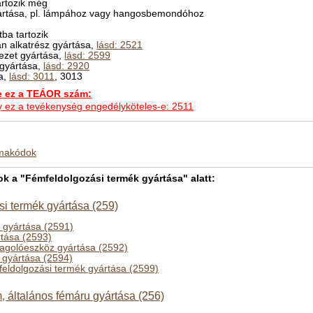
rtozik még
yártása, pl. lámpához vagy hangosbemondóhoz
ba tartozik
n alkatrész gyártása,
lásd: 2521
kezet gyártása,
lásd: 2599
 gyártása,
lásd: 2920
sa,
lásd: 3011
, 3013
ez a TEÁOR szám:
hogy ez a tevékenység engedélyköteles-e: 2511
kmakódok
 a "Fémfeldolgozási termék gyártása" alatt:
i termék gyártása (259)
z gyártása (2591)
tása (2593)
golóeszköz gyártása (2592)
 gyártása (2594)
feldolgozási termék gyártása (2599)
 általános fémáru gyártása (256)