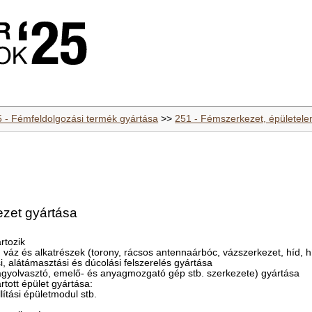
5 - Fémfeldolgozási termék gyártása
>>
251 - Fémszerkezet, épületele
zet gyártása
rtozik
, váz és alkatrészek (torony, rácsos antennaárbóc, vázszerkezet, híd, h
i, alátámasztási és dúcolási felszerelés gyártása
nagyolvasztó, emelő- és anyagmozgató gép stb. szerkezete) gyártása
rtott épület gyártása:
llítási épületmodul stb.