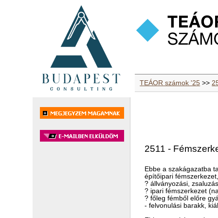
TEÁOR számok '25
>>
2
2511 - Fémszerke
Ebbe a szakágazatba ta
építőipari fémszerkezet
? állványozási, zsaluzás
? ipari fémszerkezet (
? főleg fémből előre gyá
- felvonulási barakk, kiá