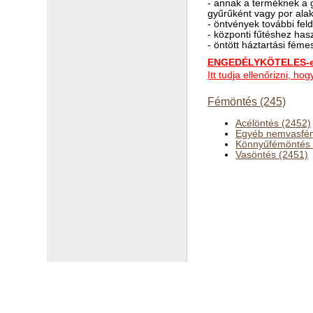
- annak a terméknek a gy
gyűrűként vagy por ala
- öntvények további fel
- központi fűtéshez has
- öntött háztartási fém
ENGEDÉLYKÖTELES-e 
Itt tudja ellenőrizni, 
Fémöntés (245)
Acélöntés (2452)
Egyéb nemvasfém
Könnyűfémöntés 
Vasöntés (2451)