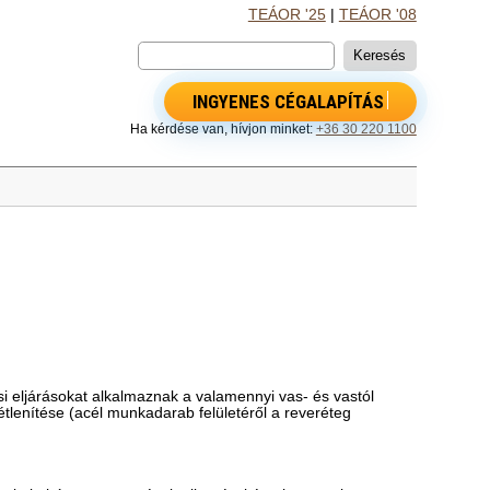
TEÁOR '25
|
TEÁOR '08
INGYENES CÉGALAPÍTÁS
Ha kérdése van, hívjon minket:
+36 30 220 1100
 eljárásokat alkalmaznak a valamennyi vas- és vastól
étlenítése (acél munkadarab felületéről a reveréteg