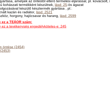
ártása, amelyek az öntéstől eltérő termelési eljárással, pl. kovácsolt, s
kú kohászati termékként készülnek,
lásd: 25
-ös ágazat
dolgozásával készülő késztermék gyártása , pl.:
znált kazán és radiátor,
lásd: 2521
eszköz, horgony, hajócsavar és harang,
lásd: 2599
ez a TEÁOR szám:
hogy ez a tevékenység engedélyköteles-e: 245
 öntése (2454)
(2453)