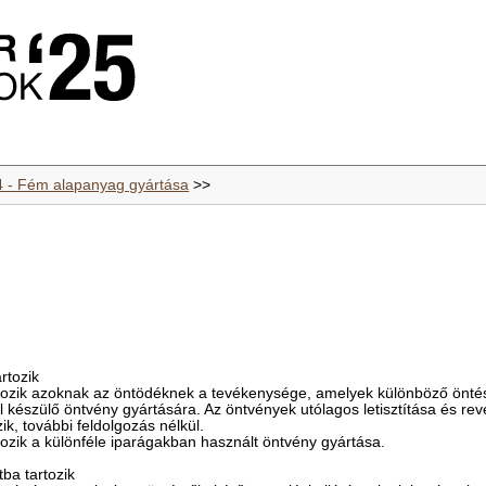
4 - Fém alapanyag gyártása
>>
rtozik
tozik azoknak az öntödéknek a tevékenysége, amelyek különböző öntési
 készülő öntvény gyártására. Az öntvények utólagos letisztítása és rev
ozik, további feldolgozás nélkül.
ozik a különféle iparágakban használt öntvény gyártása.
ba tartozik