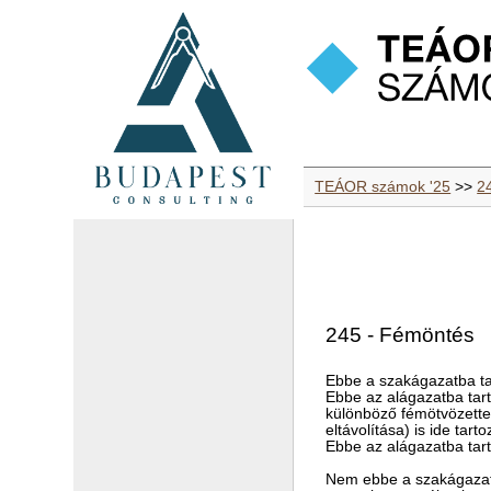
TEÁOR számok '25
>>
2
245 - Fémöntés
Ebbe a szakágazatba ta
Ebbe az alágazatba tar
különböző fémötvözettel
eltávolítása) is ide tart
Ebbe az alágazatba tart
Nem ebbe a szakágazat