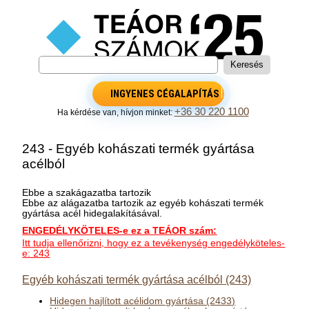
INGYENES CÉGALAPÍTÁS
+36 30 220 1100
Ha kérdése van, hívjon minket:
243 - Egyéb kohászati termék gyártása
acélból
Ebbe a szakágazatba tartozik
Ebbe az alágazatba tartozik az egyéb kohászati termék
gyártása acél hidegalakításával.
ENGEDÉLYKÖTELES-e ez a TEÁOR szám:
Itt tudja ellenőrizni, hogy ez a tevékenység engedélyköteles-
e: 243
Egyéb kohászati termék gyártása acélból (243)
Hidegen hajlított acélidom gyártása (2433)