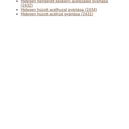
Hidegen hengerelt keskeny acélszalag gyártása
(2432)
Hidegen húzott acélhuzal gyártása (2434)
Hidegen húzott acélrúd gyártása (2431)