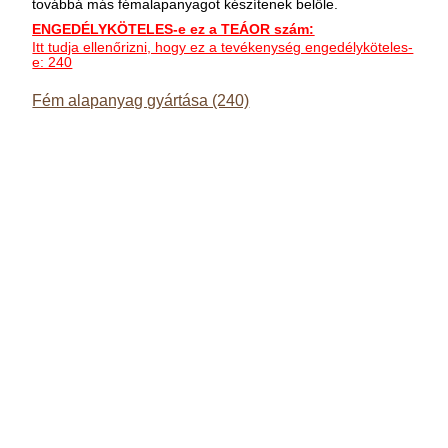
továbbá más fémalapanyagot készítenek belőle.
ENGEDÉLYKÖTELES-e ez a TEÁOR szám:
Itt tudja ellenőrizni, hogy ez a tevékenység engedélyköteles-
e: 240
Fém alapanyag gyártása (240)