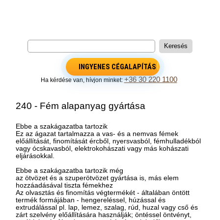
INGYENES CÉGALAPÍTÁS
+36 30 220 1100
Ha kérdése van, hívjon minket:
240 - Fém alapanyag gyártása
Ebbe a szakágazatba tartozik
Ez az ágazat tartalmazza a vas- és a nemvas fémek
előállítását, finomítását ércből, nyersvasból, fémhulladékból
vagy ócskavasból, elektrokohászati vagy más kohászati
eljárásokkal.
Ebbe a szakágazatba tartozik még
az ötvözet és a szuperötvözet gyártása is, más elem
hozzáadásával tiszta fémekhez
Az olvasztás és finomítás végtermékét - általában öntött
termék formájában - hengereléssel, húzással és
extrudálással pl. lap, lemez, szalag, rúd, huzal vagy cső és
zárt szelvény előállítására használják; öntéssel öntvényt,