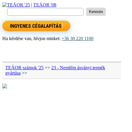
TEÁOR '25
|
TEÁOR '08
INGYENES CÉGALAPÍTÁS
Ha kérdése van, hívjon minket:
+36 30 220 1100
TEÁOR számok '25
>>
23 - Nemfém ásványi termék
gyártása
>>