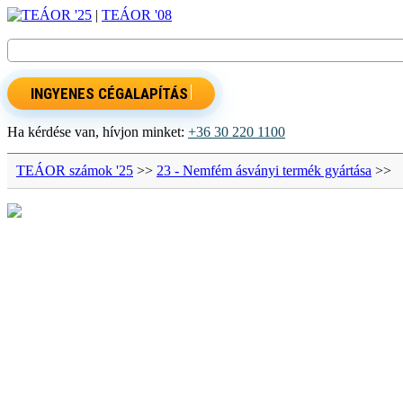
TEÁOR '25
|
TEÁOR '08
INGYENES CÉGALAPÍTÁS
Ha kérdése van, hívjon minket:
+36 30 220 1100
TEÁOR számok '25
>>
23 - Nemfém ásványi termék gyártása
>>