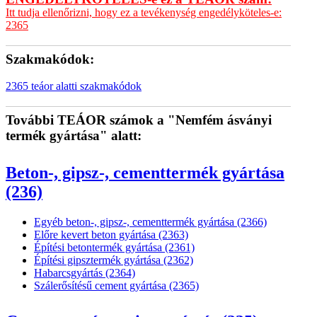
Itt tudja ellenőrizni, hogy ez a tevékenység engedélyköteles-e:
2365
Szakmakódok:
2365 teáor alatti szakmakódok
További TEÁOR számok a "Nemfém ásványi
termék gyártása" alatt:
Beton-, gipsz-, cementtermék gyártása
(236)
Egyéb beton-, gipsz-, cementtermék gyártása (2366)
Előre kevert beton gyártása (2363)
Építési betontermék gyártása (2361)
Építési gipsztermék gyártása (2362)
Habarcsgyártás (2364)
Szálerősítésű cement gyártása (2365)