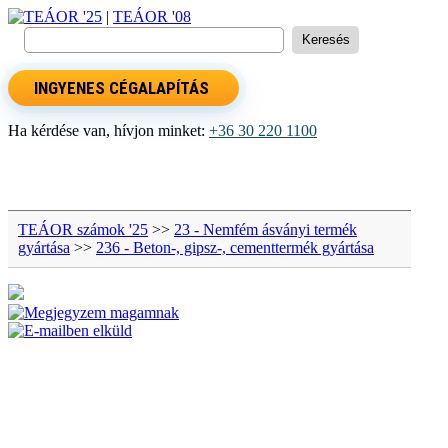
TEÁOR '25
|
TEÁOR '08
INGYENES CÉGALAPÍTÁS
Ha kérdése van, hívjon minket:
+36 30 220 1100
TEÁOR számok '25
>>
23 - Nemfém ásványi termék
gyártása
>>
236 - Beton-, gipsz-, cementtermék gyártása