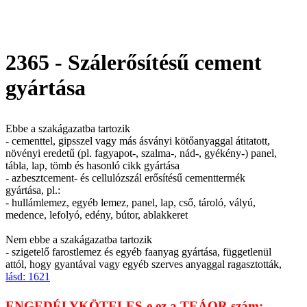
2365 - Szálerősítésű cement
gyártása
Ebbe a szakágazatba tartozik
- cementtel, gipsszel vagy más ásványi kötőanyaggal átitatott,
növényi eredetű (pl. fagyapot-, szalma-, nád-, gyékény-) panel,
tábla, lap, tömb és hasonló cikk gyártása
- azbesztcement- és cellulózszál erősítésű cementtermék
gyártása, pl.:
- hullámlemez, egyéb lemez, panel, lap, cső, tároló, vályú,
medence, lefolyó, edény, bútor, ablakkeret
Nem ebbe a szakágazatba tartozik
- szigetelő farostlemez és egyéb faanyag gyártása, függetlenül
attól, hogy gyantával vagy egyéb szerves anyaggal ragasztották,
lásd: 1621
ENGEDÉLYKÖTELES-e ez a TEÁOR szám: