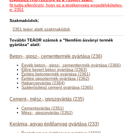
Itt tudja ellenőrizni, hogy ez a tevékenység engedélyköteles-
e: 2351
Szakmakódok:
2351 teáor alatti szakmakódok
További TEÁOR számok a "Nemfém ásványi termék
gyártása" alatt:
Beton-, gipsz-, cementtermék gyártása (236)
Egyéb beton-, gipsz-, cementtermék gyártása (2366)
Előre kevert beton gyártása (2363)
Építési betontermék gyártása (2361)
Építési gipsztermék gyártása (2362)
Habarcsgyártás (2364)
Szálerősítésű cement gyártása (2365)
Cement-, mész-, gipszgyártás (235)
Cementgyártás (2351)
Mész-, gipszgyártás (2352)
Kerámia, agyag építőanyag gyártása (233)