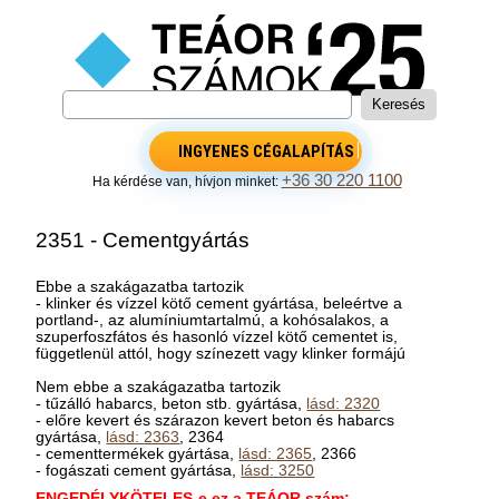
INGYENES CÉGALAPÍTÁS
+36 30 220 1100
Ha kérdése van, hívjon minket:
2351 - Cementgyártás
Ebbe a szakágazatba tartozik
- klinker és vízzel kötő cement gyártása, beleértve a
portland-, az alumíniumtartalmú, a kohósalakos, a
szuperfoszfátos és hasonló vízzel kötő cementet is,
függetlenül attól, hogy színezett vagy klinker formájú
Nem ebbe a szakágazatba tartozik
- tűzálló habarcs, beton stb. gyártása,
lásd: 2320
- előre kevert és szárazon kevert beton és habarcs
gyártása,
lásd: 2363
, 2364
- cementtermékek gyártása,
lásd: 2365
, 2366
- fogászati cement gyártása,
lásd: 3250
ENGEDÉLYKÖTELES-e ez a TEÁOR szám: