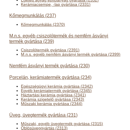
Égetett agyag építőanyag gyártása (2332)
Kerámiacsempe, -lap gyártása (2331)
Kőmegmunkálás (237)
Kőmegmunkálás (2370)
M.n.s. egyéb csiszolótermék és nemfém ásványi
termék gyártása (239)
Csiszolótermék gyártása (2391)
M.n.s. egyéb nemfém ásványi termék gyártása (2399)
Nemfém ásványi termék gyártása (230)
Porcelán, kerámiatermék gyártása (234)
Egészségügyi kerámia gyártása (2342)
Egyéb kerámiatermék gyártása (2345)
Háztartási kerámia gyártása (2341)
Kerámia szigetelő gyártása (2343)
Műszaki kerámia gyártása (2344)
Üveg, üvegtermék gyártása (231)
Műszaki, egyéb üvegtermék gyártása (2315)
Öblösüveggyártás (2313)