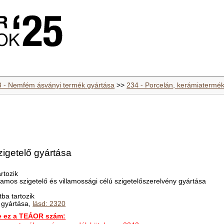
3 - Nemfém ásványi termék gyártása
>>
234 - Porcelán, kerámiatermék
zigetelő gyártása
rtozik
llamos szigetelő és villamossági célú szigetelőszerelvény gyártása
ba tartozik
 gyártása,
lásd: 2320
ez a TEÁOR szám: