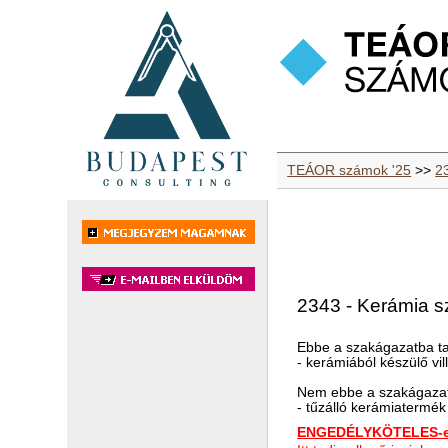
TEÁOR számok '25
>>
2
2343 - Kerámia s
Ebbe a szakágazatba ta
- kerámiából készülő vi
Nem ebbe a szakágazat
- tűzálló kerámiatermék
ENGEDÉLYKÖTELES-e 