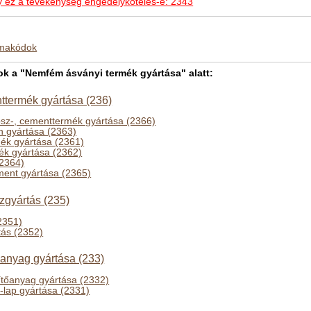
hogy ez a tevékenység engedélyköteles-e: 2343
kmakódok
 a "Nemfém ásványi termék gyártása" alatt:
nttermék gyártása (236)
psz-, cementtermék gyártása (2366)
n gyártása (2363)
mék gyártása (2361)
mék gyártása (2362)
(2364)
ment gyártása (2365)
zgyártás (235)
2351)
tás (2352)
anyag gyártása (233)
ítőanyag gyártása (2332)
lap gyártása (2331)