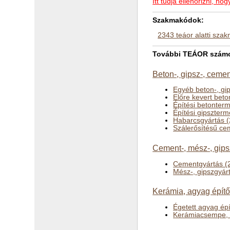
Itt tudja ellenőrizni, 
Szakmakódok:
2343 teáor alatti sza
További TEÁOR számok
Beton-, gipsz-, ceme
Egyéb beton-, gi
Előre kevert beto
Építési betonter
Építési gipszter
Habarcsgyártás 
Szálerősítésű ce
Cement-, mész-, gips
Cementgyártás (
Mész-, gipszgyár
Kerámia, agyag építő
Égetett agyag ép
Kerámiacsempe, -