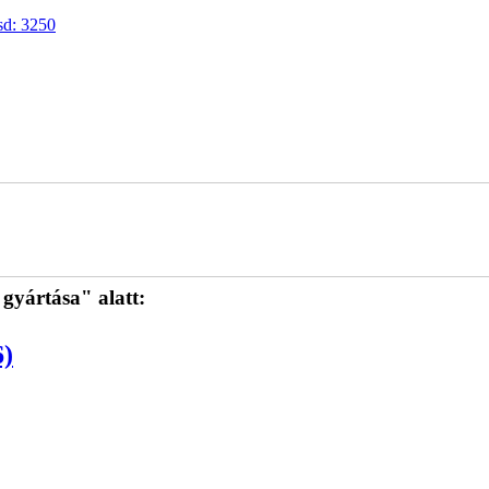
sd: 3250
yártása" alatt:
6)