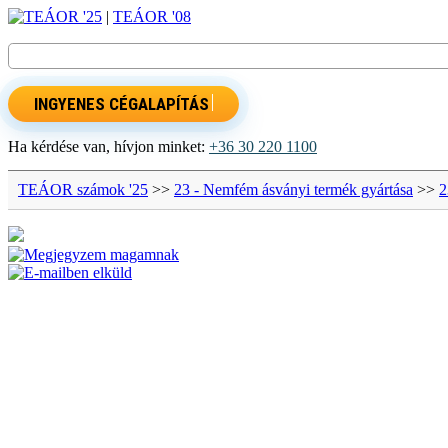
TEÁOR '25
|
TEÁOR '08
INGYENES CÉGALAPÍTÁS
Ha kérdése van, hívjon minket:
+36 30 220 1100
TEÁOR számok '25
>>
23 - Nemfém ásványi termék gyártása
>>
2