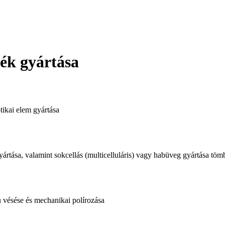
ék gyártása
tikai elem gyártása
p gyártása, valamint sokcellás (multicelluláris) vagy habüveg gyártása t
 vésése és mechanikai polírozása