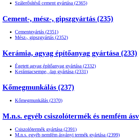
Szálerősítésű cement gyártása (2365)
Cement-, mész-, gipszgyártás (235)
Cementgyártás (2351)
Mész-, gipszgyártás (2352)
Kerámia, agyag építőanyag gyártása (233)
Égetett agyag építőanyag gyártása (2332)
Kerámiacsempe, -lap gyártása (2331)
Kőmegmunkálás (237)
Kőmegmunkálás (2370)
M.n.s. egyéb csiszolótermék és nemfém ásv
Csiszolótermék gyártása (2391)
M.n.s. egyéb nemfém ásványi termék gyártása (2399)