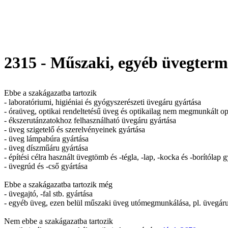
2315 - Műszaki, egyéb üvegterm
Ebbe a szakágazatba tartozik
- laboratóriumi, higiéniai és gyógyszerészeti üvegáru gyártása
- óraüveg, optikai rendeltetésű üveg és optikailag nem megmunkált op
- ékszerutánzatokhoz felhasználható üvegáru gyártása
- üveg szigetelő és szerelvényeinek gyártása
- üveg lámpabúra gyártása
- üveg díszműáru gyártása
- építési célra használt üvegtömb és -tégla, -lap, -kocka és -borítóla
- üvegrúd és -cső gyártása
Ebbe a szakágazatba tartozik még
- üvegajtó, -fal stb. gyártása
- egyéb üveg, ezen belül műszaki üveg utómegmunkálása, pl. üvegáru
Nem ebbe a szakágazatba tartozik