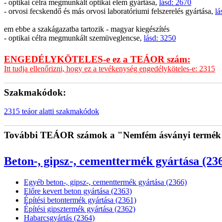
- optikai célra megmunkált optikai elem gyártása,
lásd: 2670
- orvosi fecskendő és más orvosi laboratóriumi felszerelés gyártása,
lá
em ebbe a szakágazatba tartozik - magyar kiegészítés
- optikai célra megmunkált szemüveglencse,
lásd: 3250
ENGEDÉLYKÖTELES-e ez a TEÁOR szám:
Itt tudja ellenőrizni, hogy ez a tevékenység engedélyköteles-e: 2315
Szakmakódok:
2315 teáor alatti szakmakódok
További TEÁOR számok a "Nemfém ásványi termék g
Beton-, gipsz-, cementtermék gyártása (23
Egyéb beton-, gipsz-, cementtermék gyártása (2366)
Előre kevert beton gyártása (2363)
Építési betontermék gyártása (2361)
Építési gipsztermék gyártása (2362)
Habarcsgyártás (2364)