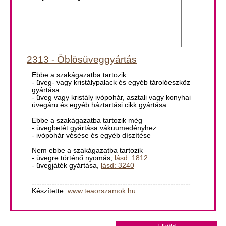
2313 - Öblösüveggyártás
Ebbe a szakágazatba tartozik
- üveg- vagy kristálypalack és egyéb tárolóeszköz
gyártása
- üveg vagy kristály ivópohár, asztali vagy konyhai
üvegáru és egyéb háztartási cikk gyártása
Ebbe a szakágazatba tartozik még
- üvegbetét gyártása vákuumedényhez
- ivópohár vésése és egyéb díszítése
Nem ebbe a szakágazatba tartozik
- üvegre történő nyomás,
lásd: 1812
- üvegjáték gyártása,
lásd: 3240
---------------------------------------------------------------
Készítette:
www.teaorszamok.hu