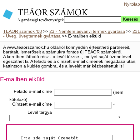
Nyitólap
TEÁOR számok '08
>>
23 - Nemfém ásványi termék gyártása
>>
231
- Üveg, üvegtermék gyártása
>> E-mailben elküld
A www.teaorszamok.hu oldalról könnyedén értesítheti partnereit,
barátait, ismerőseit a számukra fontos új TEÁOR számokról.
A keretben látható rész - a levél törzse -, melyet saját üzenetével
egészíthet ki. A feladó és a címzett e-mail címének megadása után,
kattintson a küldés gombra, és a levelét már kézbesítettük is!
E-mailben elküld
Feladó e-mail címe
(nem
kötelező)
Címzett e-mail címe
*
Levél tárgya
*