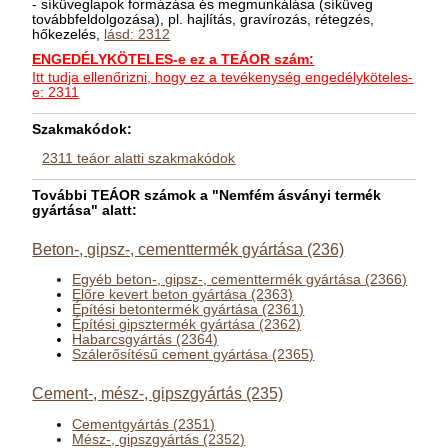
- síküveglapok formázása és megmunkálása (síküveg
továbbfeldolgozása), pl. hajlítás, gravírozás, rétegzés,
hőkezelés,
lásd: 2312
ENGEDÉLYKÖTELES-e ez a TEÁOR szám:
Itt tudja ellenőrizni, hogy ez a tevékenység engedélyköteles-
e: 2311
Szakmakódok:
2311 teáor alatti szakmakódok
További TEÁOR számok a "Nemfém ásványi termék
gyártása" alatt:
Beton-, gipsz-, cementtermék gyártása (236)
Egyéb beton-, gipsz-, cementtermék gyártása (2366)
Előre kevert beton gyártása (2363)
Építési betontermék gyártása (2361)
Építési gipsztermék gyártása (2362)
Habarcsgyártás (2364)
Szálerősítésű cement gyártása (2365)
Cement-, mész-, gipszgyártás (235)
Cementgyártás (2351)
Mész-, gipszgyártás (2352)