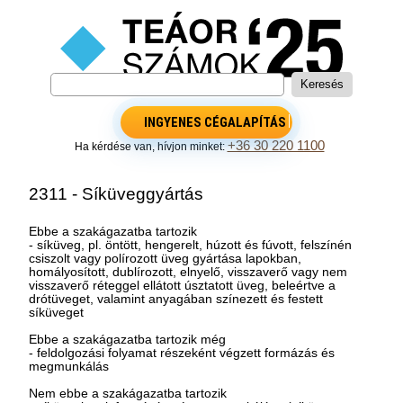
INGYENES CÉGALAPÍTÁS
+36 30 220 1100
Ha kérdése van, hívjon minket:
2311 - Síküveggyártás
Ebbe a szakágazatba tartozik
- síküveg, pl. öntött, hengerelt, húzott és fúvott, felszínén
csiszolt vagy polírozott üveg gyártása lapokban,
homályosított, dublírozott, elnyelő, visszaverő vagy nem
visszaverő réteggel ellátott úsztatott üveg, beleértve a
drótüveget, valamint anyagában színezett és festett
síküveget
Ebbe a szakágazatba tartozik még
- feldolgozási folyamat részeként végzett formázás és
megmunkálás
Nem ebbe a szakágazatba tartozik