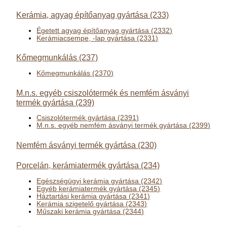
Kerámia, agyag építőanyag gyártása (233)
Égetett agyag építőanyag gyártása (2332)
Kerámiacsempe, -lap gyártása (2331)
Kőmegmunkálás (237)
Kőmegmunkálás (2370)
M.n.s. egyéb csiszolótermék és nemfém ásványi
termék gyártása (239)
Csiszolótermék gyártása (2391)
M.n.s. egyéb nemfém ásványi termék gyártása (2399)
Nemfém ásványi termék gyártása (230)
Porcelán, kerámiatermék gyártása (234)
Egészségügyi kerámia gyártása (2342)
Egyéb kerámiatermék gyártása (2345)
Háztartási kerámia gyártása (2341)
Kerámia szigetelő gyártása (2343)
Műszaki kerámia gyártása (2344)