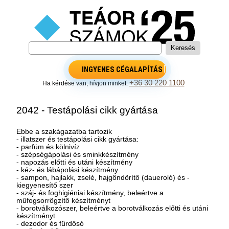
INGYENES CÉGALAPÍTÁS
+36 30 220 1100
Ha kérdése van, hívjon minket:
2042 - Testápolási cikk gyártása
Ebbe a szakágazatba tartozik
- illatszer és testápolási cikk gyártása:
- parfüm és kölnivíz
- szépségápolási és sminkkészítmény
- napozás előtti és utáni készítmény
- kéz- és lábápolási készítmény
- sampon, hajlakk, zselé, hajgöndörítő (daueroló) és -
kiegyenesítő szer
- száj- és foghigiéniai készítmény, beleértve a
műfogsorrögzítő készítményt
- borotválkozószer, beleértve a borotválkozás előtti és utáni
készítményt
- dezodor és fürdősó