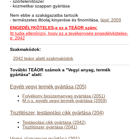
- szőrtelenítőszer
- kozmetikai szappan gyártása
Nem ebbe a szakágazatba tartozik
- természetes illóolaj kinyerése és finomítása,
lásd: 2059
ENGEDÉLYKÖTELES-e ez a TEÁOR szám:
Itt tudja ellenőrizni, hogy ez a tevékenység engedélyköteles-
e: 2042
Szakmakódok:
2042 teáor alatti szakmakódok
További TEÁOR számok a "Vegyi anyag, termék
gyártása" alatt:
Egyéb vegyi termék gyártása (205)
Folyékony bioüzemanyag gyártása (2051)
M.n.s. egyéb vegyi termék gyártása (2059)
Tisztítószer, testápolási cikk gyártása (204)
Testápolási cikk gyártása (2042)
Tisztítószer gyártása (2041)
Vegyi alapanyag gyártása (201)