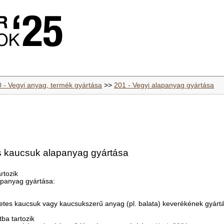
0 - Vegyi anyag, termék gyártása
>>
201 - Vegyi alapanyag gyártása
us kaucsuk alapanyag gyártása
rtozik
apanyag gyártása:
zetes kaucsuk vagy kaucsukszerű anyag (pl. balata) keverékének gyárt
ba tartozik