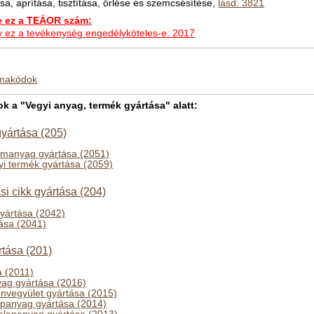
sa, aprítása, tisztítása, őrlése és szemcsésítése,
lásd: 3821
ez a TEÁOR szám:
hogy ez a tevékenység engedélyköteles-e: 2017
kmakódok
 a "Vegyi anyag, termék gyártása" alatt:
yártása (205)
emanyag gyártása (2051)
yi termék gyártása (2059)
ási cikk gyártása (204)
gyártása (2042)
tása (2041)
tása (201)
a (2011)
ag gyártása (2016)
énvegyület gyártása (2015)
apanyag gyártása (2014)