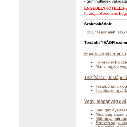
- gumihulladék válogatá
ENGEDÉLYKÖTELES-e 
Itt tudja ellenőrizni, 
Szakmakódok:
2017 teáor alatti sza
További TEÁOR számok
Egyéb vegyi termék g
Folyékony bioüz
M.n.s. egyéb veg
Tisztítószer, testápol
Testápolási cikk 
Tisztítószer gyár
Vegyi alapanyag gyár
Ipari gáz gyártás
Műanyag alapany
Műtrágya, nitrog
Szerves vegyi al