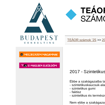
TEÁOR számok '25
>>
2
2017 - Szintetik
Ebbe a szakágazatba ta
- szintetikuskaucsuk-al
- szintetikus gumi
- faktisz
- szintetikus és termés
Nem ebbe a szakágazat