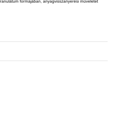
ranulátum formájában, anyagvisszanyerési műveletet