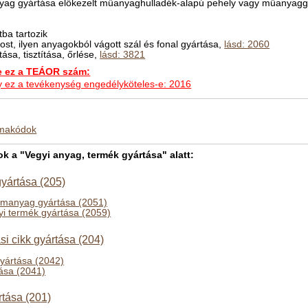
nyag gyártása előkezelt műanyaghulladék-alapú pehely vagy műanyagg
ba tartozik
rost, ilyen anyagokból vágott szál és fonal gyártása,
lásd: 2060
ása, tisztítása, őrlése,
lásd: 3821
ez a TEÁOR szám:
hogy ez a tevékenység engedélyköteles-e: 2016
kmakódok
 a "Vegyi anyag, termék gyártása" alatt:
yártása (205)
emanyag gyártása (2051)
yi termék gyártása (2059)
ási cikk gyártása (204)
gyártása (2042)
tása (2041)
tása (201)