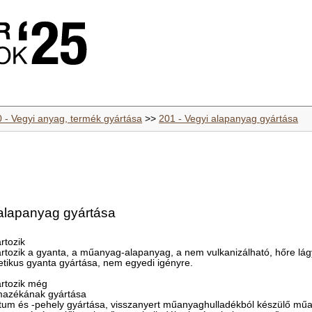
0 - Vegyi anyag, termék gyártása
>>
201 - Vegyi alapanyag gyártása
alapanyag gyártása
rtozik
rtozik a gyanta, a műanyag-alapanyag, a nem vulkanizálható, hőre lág
ntetikus gyanta gyártása, nem egyedi igényre.
rtozik még
rmazékának gyártása
tum és -pehely gyártása, visszanyert műanyaghulladékból készülő műa