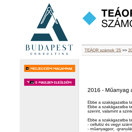
TEÁOR számok '25
>>
2
2016 - Műanyag 
Ebbe a szakágazatba ta
Ebbe a szakágazatba ta
szerint, valamint a szi
Ebbe a szakágazatba ta
- cellulóz és vegyi szá
- műanyagpor, -granulá