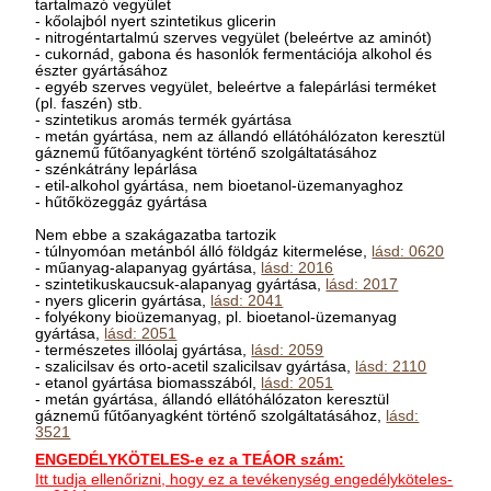
tartalmazó vegyület
- kőolajból nyert szintetikus glicerin
- nitrogéntartalmú szerves vegyület (beleértve az aminót)
- cukornád, gabona és hasonlók fermentációja alkohol és
észter gyártásához
- egyéb szerves vegyület, beleértve a falepárlási terméket
(pl. faszén) stb.
- szintetikus aromás termék gyártása
- metán gyártása, nem az állandó ellátóhálózaton keresztül
gáznemű fűtőanyagként történő szolgáltatásához
- szénkátrány lepárlása
- etil-alkohol gyártása, nem bioetanol-üzemanyaghoz
- hűtőközeggáz gyártása
Nem ebbe a szakágazatba tartozik
- túlnyomóan metánból álló földgáz kitermelése,
lásd: 0620
- műanyag-alapanyag gyártása,
lásd: 2016
- szintetikuskaucsuk-alapanyag gyártása,
lásd: 2017
- nyers glicerin gyártása,
lásd: 2041
- folyékony bioüzemanyag, pl. bioetanol-üzemanyag
gyártása,
lásd: 2051
- természetes illóolaj gyártása,
lásd: 2059
- szalicilsav és orto-acetil szalicilsav gyártása,
lásd: 2110
- etanol gyártása biomasszából,
lásd: 2051
- metán gyártása, állandó ellátóhálózaton keresztül
gáznemű fűtőanyagként történő szolgáltatásához,
lásd:
3521
ENGEDÉLYKÖTELES-e ez a TEÁOR szám:
Itt tudja ellenőrizni, hogy ez a tevékenység engedélyköteles-