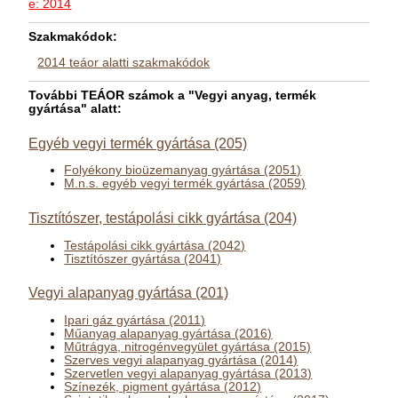
e: 2014
Szakmakódok:
2014 teáor alatti szakmakódok
További TEÁOR számok a "Vegyi anyag, termék
gyártása" alatt:
Egyéb vegyi termék gyártása (205)
Folyékony bioüzemanyag gyártása (2051)
M.n.s. egyéb vegyi termék gyártása (2059)
Tisztítószer, testápolási cikk gyártása (204)
Testápolási cikk gyártása (2042)
Tisztítószer gyártása (2041)
Vegyi alapanyag gyártása (201)
Ipari gáz gyártása (2011)
Műanyag alapanyag gyártása (2016)
Műtrágya, nitrogénvegyület gyártása (2015)
Szerves vegyi alapanyag gyártása (2014)
Szervetlen vegyi alapanyag gyártása (2013)
Színezék, pigment gyártása (2012)