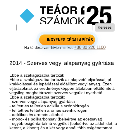
INGYENES CÉGALAPÍTÁS
+36 30 220 1100
Ha kérdése van, hívjon minket:
2014 - Szerves vegyi alapanyag gyártása
Ebbe a szakágazatba tartozik
Ebbe a szakágazatba tartozik az alapvető eljárással, pl.
krakkolással és lepárlással előállított vegyi anyag. Ezen
eljárásoknak az eredményeképpen általában elkülönített,
vegyileg meghatározott szerves vegyület nyerhető.
Ebbe a szakágazatba tartozik:
- szerves vegyi alapanyag gyártása:
- telített és telítetlen aciklikus szénhidrogén
- telített és telítetlen aromás szénhidrogén
- aciklikus és aromás alkohol
- mono- és polikarbonsav (beleértve az ecetsavat)
- egyéb oxigéntartalmú vegyület (beleértve az aldehidet, a
ketont, a kinont) és a két vagy annál több oxigénatomot