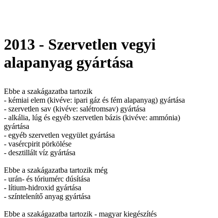
2013 - Szervetlen vegyi
alapanyag gyártása
Ebbe a szakágazatba tartozik
- kémiai elem (kivéve: ipari gáz és fém alapanyag) gyártása
- szervetlen sav (kivéve: salétromsav) gyártása
- alkália, lúg és egyéb szervetlen bázis (kivéve: ammónia)
gyártása
- egyéb szervetlen vegyület gyártása
- vasércpirit pörkölése
- desztillált víz gyártása
Ebbe a szakágazatba tartozik még
- urán- és tóriumérc dúsítása
- lítium-hidroxid gyártása
- színtelenítő anyag gyártása
Ebbe a szakágazatba tartozik - magyar kiegészítés