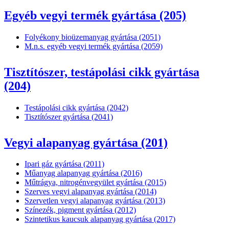
Egyéb vegyi termék gyártása (205)
Folyékony bioüzemanyag gyártása (2051)
M.n.s. egyéb vegyi termék gyártása (2059)
Tisztítószer, testápolási cikk gyártása
(204)
Testápolási cikk gyártása (2042)
Tisztítószer gyártása (2041)
Vegyi alapanyag gyártása (201)
Ipari gáz gyártása (2011)
Műanyag alapanyag gyártása (2016)
Műtrágya, nitrogénvegyület gyártása (2015)
Szerves vegyi alapanyag gyártása (2014)
Szervetlen vegyi alapanyag gyártása (2013)
Színezék, pigment gyártása (2012)
Szintetikus kaucsuk alapanyag gyártása (2017)