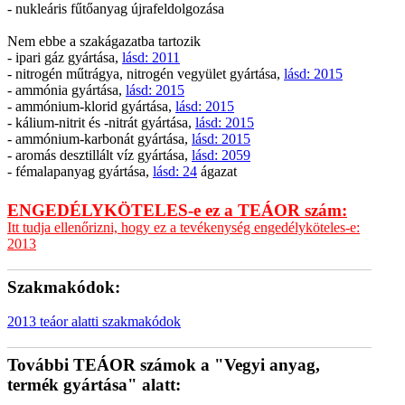
- nukleáris fűtőanyag újrafeldolgozása
Nem ebbe a szakágazatba tartozik
- ipari gáz gyártása,
lásd: 2011
- nitrogén műtrágya, nitrogén vegyület gyártása,
lásd: 2015
- ammónia gyártása,
lásd: 2015
- ammónium-klorid gyártása,
lásd: 2015
- kálium-nitrit és -nitrát gyártása,
lásd: 2015
- ammónium-karbonát gyártása,
lásd: 2015
- aromás desztillált víz gyártása,
lásd: 2059
- fémalapanyag gyártása,
lásd: 24
ágazat
ENGEDÉLYKÖTELES-e ez a TEÁOR szám:
Itt tudja ellenőrizni, hogy ez a tevékenység engedélyköteles-e:
2013
Szakmakódok:
2013 teáor alatti szakmakódok
További TEÁOR számok a "Vegyi anyag,
termék gyártása" alatt: