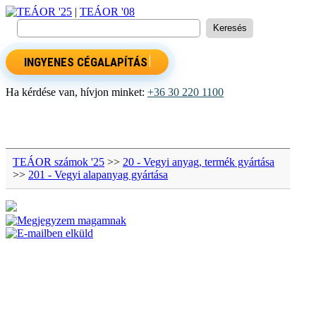
TEÁOR '25
|
TEÁOR '08
INGYENES CÉGALAPÍTÁS
Ha kérdése van, hívjon minket:
+36 30 220 1100
TEÁOR számok '25
>>
20 - Vegyi anyag, termék gyártása
>>
201 - Vegyi alapanyag gyártása