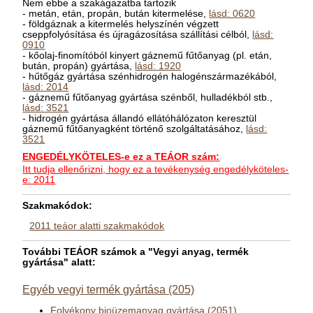
Nem ebbe a szakágazatba tartozik
- metán, etán, propán, bután kitermelése,
lásd: 0620
- földgáznak a kitermelés helyszínén végzett
cseppfolyósítása és újragázosítása szállítási célból,
lásd:
0910
- kőolaj-finomítóból kinyert gáznemű fűtőanyag (pl. etán,
bután, propán) gyártása,
lásd: 1920
- hűtőgáz gyártása szénhidrogén halogénszármazékából,
lásd: 2014
- gáznemű fűtőanyag gyártása szénből, hulladékból stb.,
lásd: 3521
- hidrogén gyártása állandó ellátóhálózaton keresztül
gáznemű fűtőanyagként történő szolgáltatásához,
lásd:
3521
ENGEDÉLYKÖTELES-e ez a TEÁOR szám:
Itt tudja ellenőrizni, hogy ez a tevékenység engedélyköteles-
e: 2011
Szakmakódok:
2011 teáor alatti szakmakódok
További TEÁOR számok a "Vegyi anyag, termék
gyártása" alatt:
Egyéb vegyi termék gyártása (205)
Folyékony bioüzemanyag gyártása (2051)