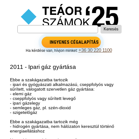
INGYENES CÉGALAPÍTÁS
+36 30 220 1100
Ha kérdése van, hívjon minket:
2011 - Ipari gáz gyártása
Ebbe a szakágazatba tartozik
- ipari és gyógyászati alkalmazású, cseppfolyós vagy
sűrített, válogatott szervetlen gáz gyártása:
- elemi gáz
- cseppfolyós vagy sűrített levegő
- ipari gázelegy
- semleges gáz, pl. szén-dioxid
- szigetelőgáz
Ebbe a szakágazatba tartozik még
- hidrogén gyártása, nem hálózaton keresztül történő
energiaellátáshoz