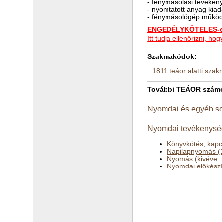
- fénymásolási tevéken
- nyomtatott anyag kia
- fénymásológép működ
ENGEDÉLYKÖTELES-e 
Itt tudja ellenőrizni, 
Szakmakódok:
1811 teáor alatti sza
További TEÁOR számok
Nyomdai és egyéb so
Nyomdai tevékenysé
Könyvkötés, kapc
Napilapnyomás (
Nyomás (kivéve: 
Nyomdai előkészí