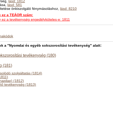
ység,
lásd: 1812
dása,
lásd: 581
tetése önkiszolgáló fénymásoláshoz,
lásd: 8210
ez a TEÁOR szám:
hogy ez a tevékenység engedélyköteles-e: 1811
kmakódok
 a "Nyomdai és egyéb sokszorosítási tevékenység" alatt:
kszorosítási tevékenység (180)
g (181)
solódó szolgáltatás (1814)
1811)
napilap) (1812)
tő tevékenység (1813)