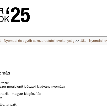
8 - Nyomdai és egyéb sokszorosítási tevékenység
>>
181 - Nyomdai t
yomás
rtozik
yszer megjelenő időszaki kiadvány nyomása
rtozik - magyar kiegészítés
sa
ba tartozik