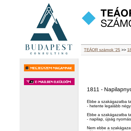
TEÁOR számok '25
>>
1
1811 - Napilapn
Ebbe a szakágazatba ta
- hetente legalább nég
Ebbe a szakágazatba ta
- napilap, újság nyomá
Nem ebbe a szakágazat