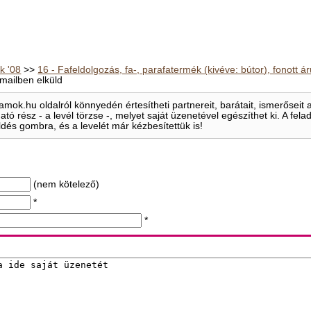
 '08
>>
16 - Fafeldolgozás, fa-, parafatermék (kivéve: bútor), fonott á
mailben elküld
mok.hu oldalról könnyedén értesítheti partnereit, barátait, ismerősei
ható rész - a levél törzse -, melyet saját üzenetével egészíthet ki. A f
ldés gombra, és a levelét már kézbesítettük is!
(nem kötelező)
*
*