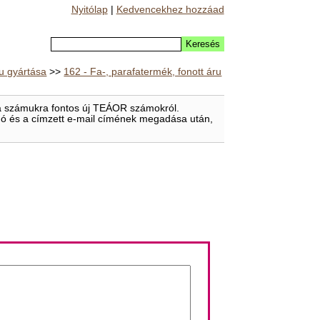
Nyitólap
|
Kedvencekhez hozzáad
ru gyártása
>>
162 - Fa-, parafatermék, fonott áru
t a számukra fontos új TEÁOR számokról.
eladó és a címzett e-mail címének megadása után,