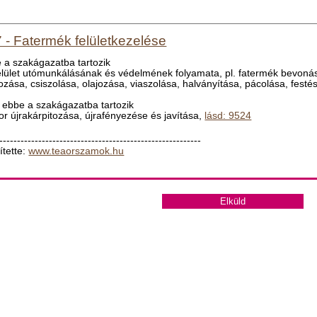
 - Fatermék felületkezelése
 a szakágazatba tartozik
felület utómunkálásának és védelmének folyamata, pl. fatermék bevonás
rozása, csiszolása, olajozása, viaszolása, halványítása, pácolása, fest
ebbe a szakágazatba tartozik
tor újrakárpitozása, újrafényezése és javítása,
lásd: 9524
---------------------------------------------------------
ítette:
www.teaorszamok.hu