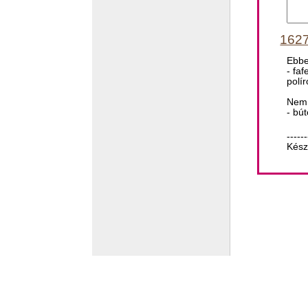
1627
Ebbe
- fa
polí
Nem 
- bú
------
Kész