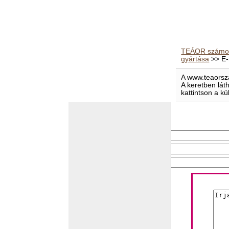
TEÁOR számok
gyártása
>> E-
A www.teaorsza
A keretben lát
kattintson a kü
E-mailben elküld
Feladó e-mail címe
Címzett e-mail címe
Levél tárgya