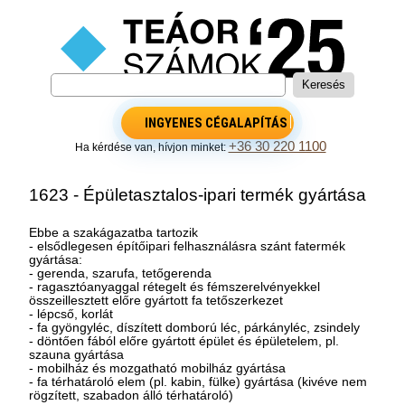
INGYENES CÉGALAPÍTÁS
+36 30 220 1100
Ha kérdése van, hívjon minket:
1623 - Épületasztalos-ipari termék gyártása
Ebbe a szakágazatba tartozik
- elsődlegesen építőipari felhasználásra szánt fatermék
gyártása:
- gerenda, szarufa, tetőgerenda
- ragasztóanyaggal rétegelt és fémszerelvényekkel
összeillesztett előre gyártott fa tetőszerkezet
- lépcső, korlát
- fa gyöngyléc, díszített domború léc, párkányléc, zsindely
- döntően fából előre gyártott épület és épületelem, pl.
szauna gyártása
- mobilház és mozgatható mobilház gyártása
- fa térhatároló elem (pl. kabin, fülke) gyártása (kivéve nem
rögzített, szabadon álló térhatároló)