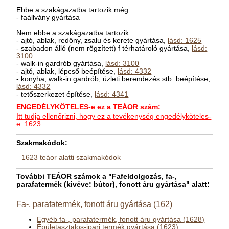
Ebbe a szakágazatba tartozik még
- faállvány gyártása
Nem ebbe a szakágazatba tartozik
- ajtó, ablak, redőny, zsalu és kerete gyártása,
lásd: 1625
- szabadon álló (nem rögzített) f térhatároló gyártása,
lásd:
3100
- walk-in gardrób gyártása,
lásd: 3100
- ajtó, ablak, lépcső beépítése,
lásd: 4332
- konyha, walk-in gardrób, üzleti berendezés stb. beépítése,
lásd: 4332
- tetőszerkezet építése,
lásd: 4341
ENGEDÉLYKÖTELES-e ez a TEÁOR szám:
Itt tudja ellenőrizni, hogy ez a tevékenység engedélyköteles-
e: 1623
Szakmakódok:
1623 teáor alatti szakmakódok
További TEÁOR számok a "Fafeldolgozás, fa-,
parafatermék (kivéve: bútor), fonott áru gyártása" alatt:
Fa-, parafatermék, fonott áru gyártása (162)
Egyéb fa-, parafatermék, fonott áru gyártása (1628)
Épületasztalos-ipari termék gyártása (1623)