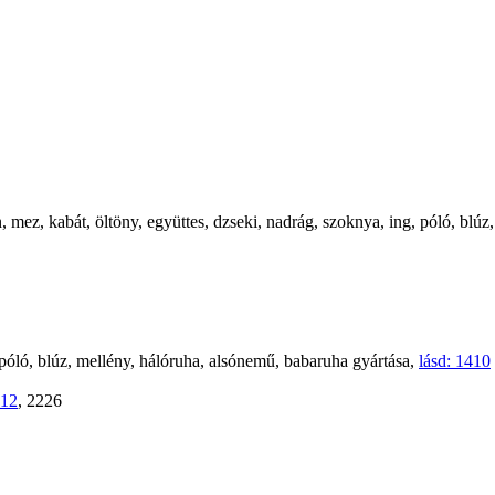
, mez, kabát, öltöny, együttes, dzseki, nadrág, szoknya, ing, póló, blúz
, póló, blúz, mellény, hálóruha, alsónemű, babaruha gyártása,
lásd: 1410
212
, 2226