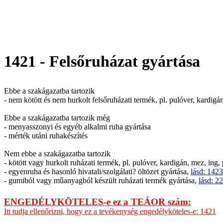
1421 - Felsőruházat gyártása
Ebbe a szakágazatba tartozik
- nem kötött és nem hurkolt felsőruházati termék, pl. pulóver, kardigán
Ebbe a szakágazatba tartozik még
- menyasszonyi és egyéb alkalmi ruha gyártása
- mérték utáni ruhakészítés
Nem ebbe a szakágazatba tartozik
- kötött vagy hurkolt ruházati termék, pl. pulóver, kardigán, mez, ing
- egyenruha és hasonló hivatali/szolgálati? öltözet gyártása,
lásd: 1423
- gumiból vagy műanyagból készült ruházati termék gyártása,
lásd: 2
ENGEDÉLYKÖTELES-e ez a TEÁOR szám:
Itt tudja ellenőrizni, hogy ez a tevékenység engedélyköteles-e: 1421