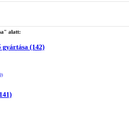
" alatt:
 gyártása (142)
9)
141)