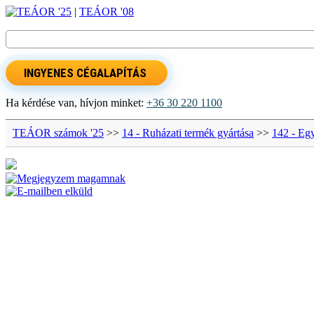
TEÁOR '25
|
TEÁOR '08
INGYENES CÉGALAPÍTÁS
Ha kérdése van, hívjon minket:
+36 30 220 1100
TEÁOR számok '25
>>
14 - Ruházati termék gyártása
>>
142 - Egy