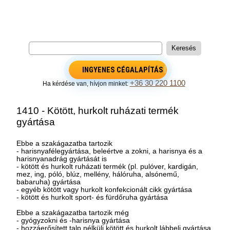
INGYENES CÉGALAPÍTÁS
+36 30 220 1100
Ha kérdése van, hívjon minket:
1410 - Kötött, hurkolt ruházati termék
gyártása
Ebbe a szakágazatba tartozik
- harisnyafélegyártása, beleértve a zokni, a harisnya és a
harisnyanadrág gyártását is
- kötött és hurkolt ruházati termék (pl. pulóver, kardigán,
mez, ing, póló, blúz, mellény, hálóruha, alsónemű,
babaruha) gyártása
- egyéb kötött vagy hurkolt konfekcionált cikk gyártása
- kötött és hurkolt sport- és fürdőruha gyártása
Ebbe a szakágazatba tartozik még
- gyógyzokni és -harisnya gyártása
- hozzáerősített talp nélküli kötött és hurkolt lábbeli gyártása