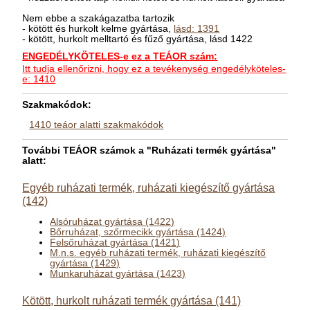
Nem ebbe a szakágazatba tartozik
- kötött és hurkolt kelme gyártása,
lásd: 1391
- kötött, hurkolt melltartó és fűző gyártása, lásd 1422
ENGEDÉLYKÖTELES-e ez a TEÁOR szám:
Itt tudja ellenőrizni, hogy ez a tevékenység engedélyköteles-
e: 1410
Szakmakódok:
1410 teáor alatti szakmakódok
További TEÁOR számok a "Ruházati termék gyártása"
alatt:
Egyéb ruházati termék, ruházati kiegészítő gyártása
(142)
Alsóruházat gyártása (1422)
Bőrruházat, szőrmecikk gyártása (1424)
Felsőruházat gyártása (1421)
M.n.s. egyéb ruházati termék, ruházati kiegészítő
gyártása (1429)
Munkaruházat gyártása (1423)
Kötött, hurkolt ruházati termék gyártása (141)