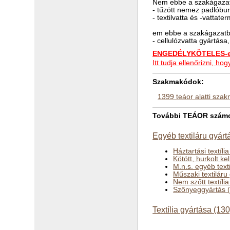
Nem ebbe a szakágazat
- tűzött nemez padlóbu
- textilvatta és -vatta
em ebbe a szakágazatba
- cellulózvatta gyártása
ENGEDÉLYKÖTELES-e 
Itt tudja ellenőrizni, 
Szakmakódok:
1399 teáor alatti sza
További TEÁOR számok 
Egyéb textiláru gyárt
Háztartási textíli
Kötött, hurkolt k
M.n.s. egyéb text
Műszaki textiláru
Nem szőtt textíli
Szőnyeggyártás 
Textília gyártása (130