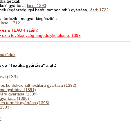
ba tartozik
rkoló gyártása,
lásd: 1393
termék (egészségügyi betét, tampon stb.) gyártása,
lásd: 1722
 tartozik - magyar kiegészítés
,
lásd: 1712
ez a TEÁOR szám:
hogy ez a tevékenység engedélyköteles-e: 1399
kmakódok
a "Textília gyártása" alatt:
ása (139)
a és konfekcionált textiláru gyártása (1392)
elme gyártása (1391)
iláru gyártása (1399)
 gyártása (1396)
a és termék gyártása (1395)
(1393)
)