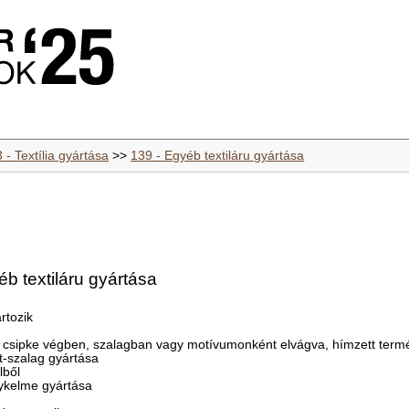
 - Textília gyártása
>>
139 - Egyéb textiláru gyártása
éb textiláru gyártása
rtozik
e, csipke végben, szalagban vagy motívumonként elvágva, hímzett term
-szalag gyártása
lből
nykelme gyártása