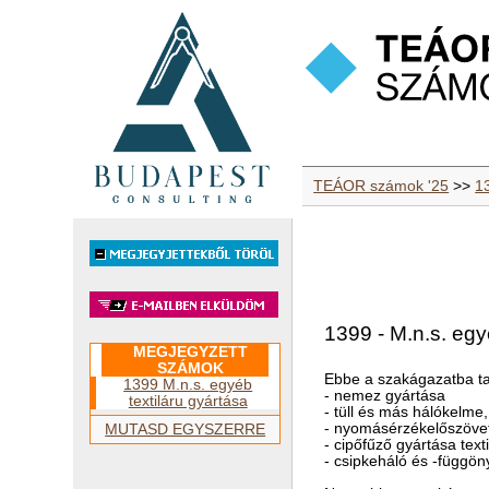
TEÁOR számok '25
>>
13
1399 - M.n.s. egy
MEGJEGYZETT
SZÁMOK
Ebbe a szakágazatba ta
1399 M.n.s. egyéb
- nemez gyártása
textiláru gyártása
- tüll és más hálókelm
- nyomásérzékelőszövet
MUTASD EGYSZERRE
- cipőfűző gyártása texti
- csipkeháló és -függö