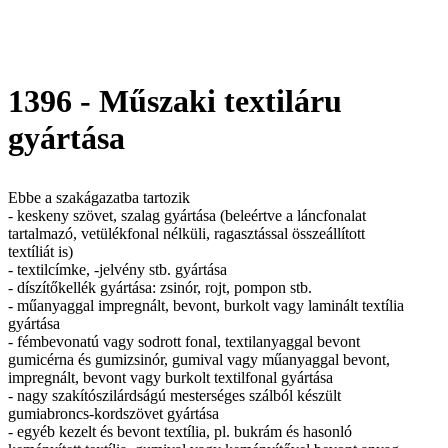
1396 - Műszaki textiláru
gyártása
Ebbe a szakágazatba tartozik
- keskeny szövet, szalag gyártása (beleértve a láncfonalat
tartalmazó, vetülékfonal nélküli, ragasztással összeállított
textíliát is)
- textilcímke, -jelvény stb. gyártása
- díszítőkellék gyártása: zsinór, rojt, pompon stb.
- műanyaggal impregnált, bevont, burkolt vagy laminált textília
gyártása
- fémbevonatú vagy sodrott fonal, textilanyaggal bevont
gumicérna és gumizsinór, gumival vagy műanyaggal bevont,
impregnált, bevont vagy burkolt textilfonal gyártása
- nagy szakítószilárdságú mesterséges szálból készült
gumiabroncs-kordszövet gyártása
- egyéb kezelt és bevont textília, pl. bukrám és hasonló