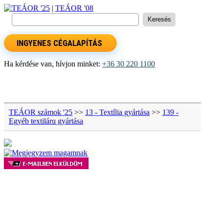
TEÁOR '25
|
TEÁOR '08
INGYENES CÉGALAPÍTÁS
Ha kérdése van, hívjon minket:
+36 30 220 1100
TEÁOR számok '25
>>
13 - Textília gyártása
>>
139 -
Egyéb textiláru gyártása