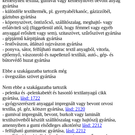
keményített textília, gumival vagy keményítővel bevont anyag
gyártása
- különféle textiltermék, pl. gyertyabél/kanóc, gázizzóbél,
gáztubus gyártása
- köpenyszövet, öntözőcső, szállítószalag, meghajtó- vagy
erőátviteli szíj (függetlenül attól, hogy fémmel vagy egyéb
anyaggal erősített vagy sem), szitaszövet, szűrőszövet gyártása
- gépjármű kárpitjának gyártása
- festővászon, átlátszó rajzvászon gyártása
- ponyva, sátor, felfújható matrac textil anyagból, vitorla,
ejtőernyő, vászonroló és napellenző textíliái, autó-, gép- és
bútorvédő huzat gyártása
Ebbe a szakágazatba tartozik még
- üvegszálas szövet gyártása
Nem ebbe a szakágazatba tartozik
- pelenka és -pelenkabetét és hasonló textilanyagú cikk
gyártása,
lásd: 1722
- gyógyszerészeti anyaggal impregnált vagy bevont orvosi
textília, pl. géz, kötszer gyártása,
lásd: 2120
- gumival impregnált, bevont, burkolt vagy laminált
textilszövetből készült szállítószalag vagy hajtószíj gyártása,
amennyiben a gumi elsődleges alkotórész
lásd: 2212
- felfújható gumimatrac gyártása,
lásd: 2212