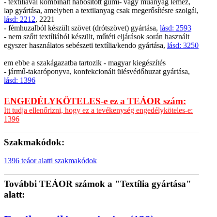
- textíliával kombinált habosított gumi- vagy műanyag lemez,
lap gyártása, amelyben a textilanyag csak megerősítésre szolgál,
lásd: 2212
, 2221
- fémhuzalból készült szövet (drótszövet) gyártása,
lásd: 2593
- nem szőtt textíliából készült, műtéti eljárások során használt
egyszer használatos sebészeti textília/kendo gyártása,
lásd: 3250
em ebbe a szakágazatba tartozik - magyar kiegészítés
- jármű-takaróponyva, konfekcionált ülésvédőhuzat gyártása,
lásd: 1396
ENGEDÉLYKÖTELES-e ez a TEÁOR szám:
Itt tudja ellenőrizni, hogy ez a tevékenység engedélyköteles-e:
1396
Szakmakódok:
1396 teáor alatti szakmakódok
További TEÁOR számok a "Textília gyártása"
alatt: