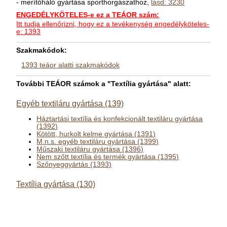
- merítőháló gyártása sporthorgászathoz,
lásd: 3230
ENGEDÉLYKÖTELES-e ez a TEÁOR szám:
Itt tudja ellenőrizni, hogy ez a tevékenység engedélyköteles-
e: 1393
Szakmakódok:
1393 teáor alatti szakmakódok
További TEÁOR számok a "Textília gyártása" alatt:
Egyéb textiláru gyártása (139)
Háztartási textília és konfekcionált textiláru gyártása
(1392)
Kötött, hurkolt kelme gyártása (1391)
M.n.s. egyéb textiláru gyártása (1399)
Műszaki textiláru gyártása (1396)
Nem szőtt textília és termék gyártása (1395)
Szőnyeggyártás (1393)
Textília gyártása (130)