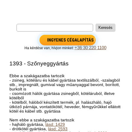
INGYENES CÉGALAPÍTÁS
+36 30 220 1100
Ha kérdése van, hívjon minket:
1393 - Szőnyeggyártás
Ebbe a szakágazatba tartozik
- zsineg, kötéláru és kábel gyártása textilszálból, -szalagból
stb., impregnált, gumival vagy műanyaggal bevont, borított,
burkolt is
- csomózott hálók gyártása zsinegből, kötéláruból, illetve
kötélből
- kötélből, hálóból készített termék, pl. halászháló, hajó
ütköző párnája, vontatókötél, heveder, fémgyűrűkkel ellátott
kötél és kábel stb. gyártása
Nem ebbe a szakágazatba tartozik
- hajháló gyártása,
lásd: 1429
- drótkötél gyártása,
lásd: 2593