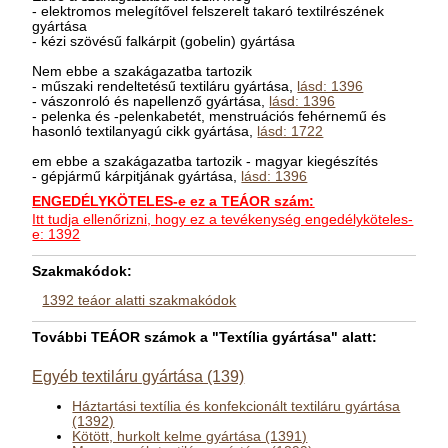
- elektromos melegítővel felszerelt takaró textilrészének
gyártása
- kézi szövésű falkárpit (gobelin) gyártása
Nem ebbe a szakágazatba tartozik
- műszaki rendeltetésű textiláru gyártása,
lásd: 1396
- vászonroló és napellenző gyártása,
lásd: 1396
- pelenka és -pelenkabetét, menstruációs fehérnemű és
hasonló textilanyagú cikk gyártása,
lásd: 1722
em ebbe a szakágazatba tartozik - magyar kiegészítés
- gépjármű kárpitjának gyártása,
lásd: 1396
ENGEDÉLYKÖTELES-e ez a TEÁOR szám:
Itt tudja ellenőrizni, hogy ez a tevékenység engedélyköteles-
e: 1392
Szakmakódok:
1392 teáor alatti szakmakódok
További TEÁOR számok a "Textília gyártása" alatt:
Egyéb textiláru gyártása (139)
Háztartási textília és konfekcionált textiláru gyártása
(1392)
Kötött, hurkolt kelme gyártása (1391)