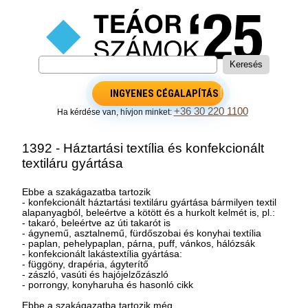
INGYENES CÉGALAPÍTÁS
+36 30 220 1100
Ha kérdése van, hívjon minket:
1392 - Háztartási textília és konfekcionált
textiláru gyártása
Ebbe a szakágazatba tartozik
- konfekcionált háztartási textiláru gyártása bármilyen textil
alapanyagból, beleértve a kötött és a hurkolt kelmét is, pl.:
- takaró, beleértve az úti takarót is
- ágynemű, asztalnemű, fürdőszobai és konyhai textília
- paplan, pehelypaplan, párna, puff, vánkos, hálózsák
- konfekcionált lakástextília gyártása:
- függöny, drapéria, ágyterítő
- zászló, vasúti és hajójelzőzászló
- porrongy, konyharuha és hasonló cikk
Ebbe a szakágazatba tartozik még