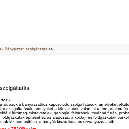
 - Bányászati szolgáltatás
>>
szolgáltatás
rtozik
znak azok a bányászathoz kapcsolódó szolgáltatások, amelyeket elkülö
ltáró szolgáltatások, amelyeket a kőolajkutak, valamint a fémtartalmú
például fúrómag-mintavételek, geológiai feltárások, továbbá fúrás, prób
és földgázkutak építéséhez az alapozás, a kőolaj- és földgázkutak burk
 kutak vízmentesítése, a bányák kiszárítása és szivattyúzása stb.
ez a TEÁOR szám: