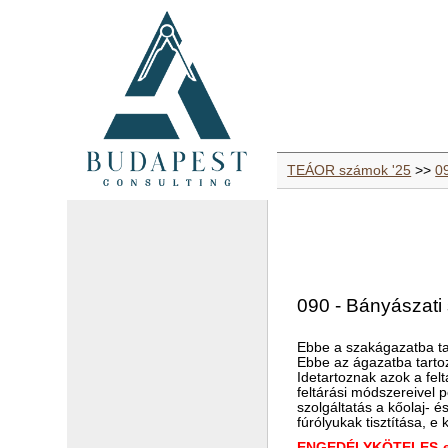
TEÁOR számok '25
>>
09
090 - Bányászati 
Ebbe a szakágazatba ta
Ebbe az ágazatba tarto
Idetartoznak azok a fe
feltárási módszereivel 
szolgáltatás a kőolaj- 
fúrólyukak tisztítása, e
ENGEDÉLYKÖTELES-e 