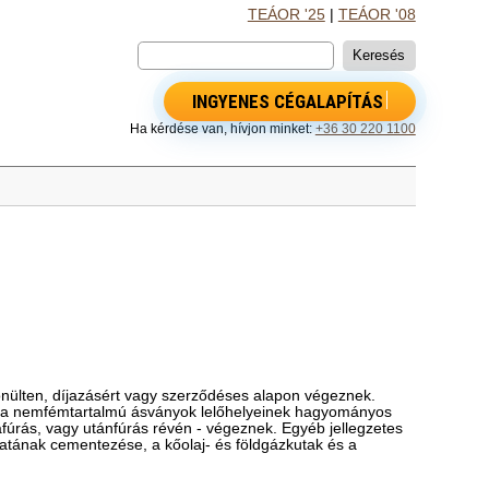
TEÁOR '25
|
TEÁOR '08
INGYENES CÉGALAPÍTÁS
Ha kérdése van, hívjon minket:
+36 30 220 1100
nülten, díjazásért vagy szerződéses alapon végeznek.
 és a nemfémtartalmú ásványok lelőhelyeinek hagyományos
afúrás, vagy utánfúrás révén - végeznek. Egyéb jellegzetes
olatának cementezése, a kőolaj- és földgázkutak és a