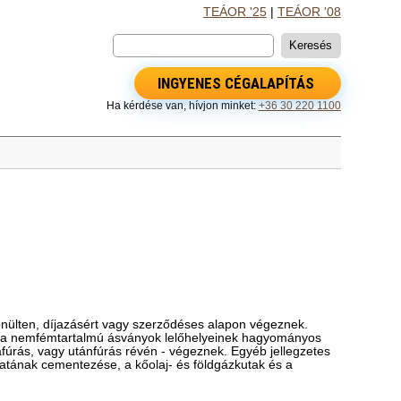
TEÁOR '25
|
TEÁOR '08
INGYENES CÉGALAPÍTÁS
Ha kérdése van, hívjon minket:
+36 30 220 1100
nülten, díjazásért vagy szerződéses alapon végeznek.
 és a nemfémtartalmú ásványok lelőhelyeinek hagyományos
afúrás, vagy utánfúrás révén - végeznek. Egyéb jellegzetes
olatának cementezése, a kőolaj- és földgázkutak és a