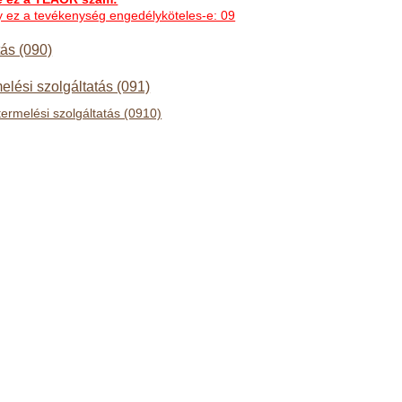
ogy ez a tevékenység engedélyköteles-e: 09
tás (090)
melési szolgáltatás (091)
itermelési szolgáltatás (0910)