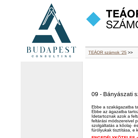
TEÁOR számok '25
>>
09 - Bányászati s
Ebbe a szakágazatba ta
Ebbe az ágazatba tarto
Idetartoznak azok a fe
feltárási módszereivel 
szolgáltatás a kőolaj- 
fúrólyukak tisztítása, e
ENGEDÉLYKÖTELES-e 