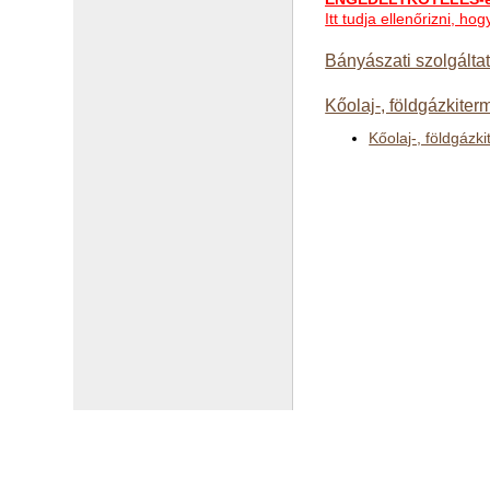
Itt tudja ellenőrizni, h
Bányászati szolgálta
Kőolaj-, földgázkiter
Kőolaj-, földgázk