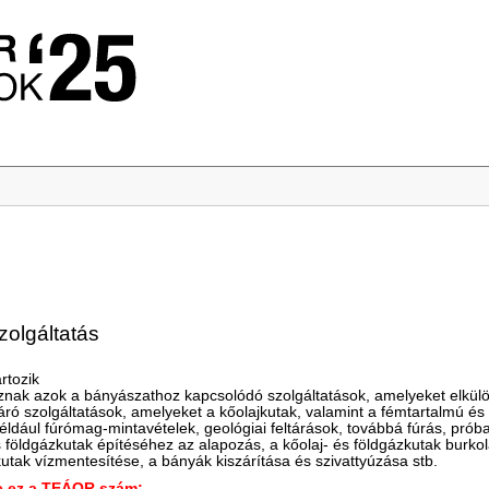
zolgáltatás
rtozik
znak azok a bányászathoz kapcsolódó szolgáltatások, amelyeket elkülö
ltáró szolgáltatások, amelyeket a kőolajkutak, valamint a fémtartalmú
például fúrómag-mintavételek, geológiai feltárások, továbbá fúrás, prób
és földgázkutak építéséhez az alapozás, a kőolaj- és földgázkutak burk
 kutak vízmentesítése, a bányák kiszárítása és szivattyúzása stb.
ez a TEÁOR szám: