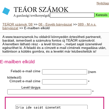
Nyitólap
TEÁOR számok '08
>>
08 - Egyéb bányászat
>>
089 - M.n.s.
bányászat
>> E-mailben elküld
A www.teaorszamok.hu oldalról könnyedén értesítheti partnereit,
barátait, ismerőseit a számukra fontos új TEÁOR számokról.
A keretben látható rész - a levél törzse -, melyet saját üzenetével
egészíthet ki. A feladó és a címzett e-mail címének megadása után,
kattintson a küldés gombra, és a levelét már kézbesítettük is!
E-mailben elküld
Feladó e-mail címe
(nem
kötelező)
Címzett e-mail címe
*
Levél tárgya
*