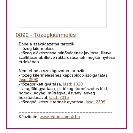
0892 - Tőzegkitermelés
Ebbe a szakágazatba tartozik
- tőzeg kitermelése
- tőzeg előkészítése minőségének javítása, illetve
szállításának illetve raktározásának megkönnyítése
érdekében
Nem ebbe a szakágazatba tartozik
- tőzeg kitermeléséhez kapcsolódó szolgáltatás,
lásd: 0990
- tőzegbrikett gyártása,
lásd: 1920
- virágföld gyártása, pl. tőzeg, természetes föld,
homok, agyag, műtrágya, ásványi anyag
hozzáadásával,
lásd: 2015
- tőzegből készült termék gyártása,
lásd: 2399
---------------------------------------------------------------
Készítette:
www.teaorszamok.hu