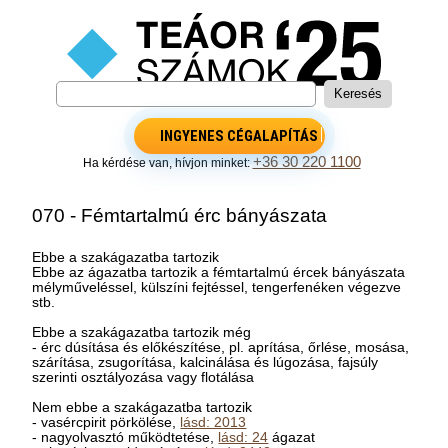
INGYENES CÉGALAPÍTÁS
+36 30 220 1100
Ha kérdése van, hívjon minket:
070 - Fémtartalmú érc bányászata
Ebbe a szakágazatba tartozik
Ebbe az ágazatba tartozik a fémtartalmú ércek bányászata
mélyműveléssel, külszíni fejtéssel, tengerfenéken végezve
stb.
Ebbe a szakágazatba tartozik még
- érc dúsítása és előkészítése, pl. aprítása, őrlése, mosása,
szárítása, zsugorítása, kalcinálása és lúgozása, fajsúly
szerinti osztályozása vagy flotálása
Nem ebbe a szakágazatba tartozik
- vasércpirit pörkölése,
lásd: 2013
- nagyolvasztó működtetése,
lásd: 24
ágazat