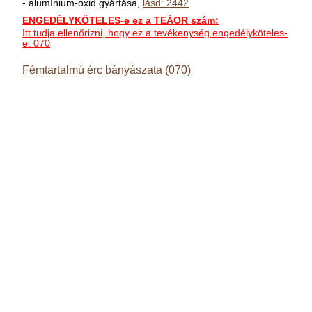
- alumínium-oxid gyártása,
lásd: 2442
ENGEDÉLYKÖTELES-e ez a TEÁOR szám:
Itt tudja ellenőrizni, hogy ez a tevékenység engedélyköteles-
e: 070
Fémtartalmú érc bányászata (070)