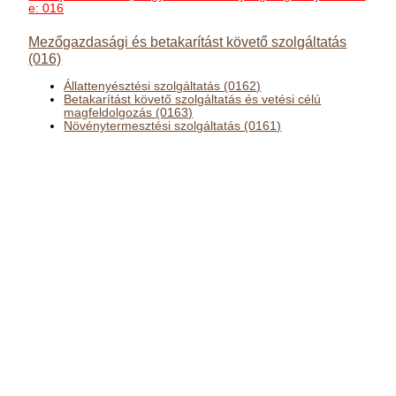
e: 016
Mezőgazdasági és betakarítást követő szolgáltatás
(016)
Állattenyésztési szolgáltatás (0162)
Betakarítást követő szolgáltatás és vetési célú
magfeldolgozás (0163)
Növénytermesztési szolgáltatás (0161)