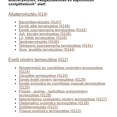
állattenyésztés, vadgazdálkodás és kapcsolódó
szolgáltatások" alatt:
Állattenyésztés (014)
Baromfitenyésztés (0147)
Egyéb állat tenyésztése (0148)
Egyéb szarvasmarha tenyésztése (0142)
Juh, kecske tenyésztése (0145)
Ló, lóféle tenyésztése (0143)
Sertéstenyésztés (0146)
Tejhasznú szarvasmarha tenyésztése (0141)
Teve, teveféle tenyésztése (0144)
Évelő növény termesztése (012)
Almatermésű és csonthéjas gyümölcs termesztése
(0124)
Citrusféle termesztése (0123)
Egyéb évelő növény termesztése (0129)
Egyéb gyümölcs és csonthéjas magvak termesztése
(0125)
Fűszer-, aroma-, narkotikus gyógynövény
termesztése (0128)
Italgyártáshoz szükséges növény termesztése (0127)
Olajtartalmú gyümölcs termesztése (0126)
Szőlőtermesztés (0121)
Trópusi gyümölcs termesztése (0122)