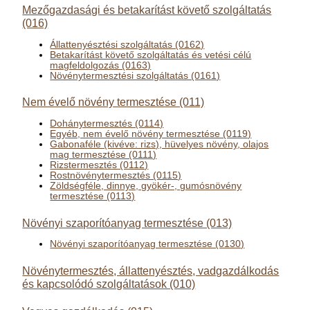
Mezőgazdasági és betakarítást követő szolgáltatás
(016)
Állattenyésztési szolgáltatás (0162)
Betakarítást követő szolgáltatás és vetési célú
magfeldolgozás (0163)
Növénytermesztési szolgáltatás (0161)
Nem évelő növény termesztése (011)
Dohánytermesztés (0114)
Egyéb, nem évelő növény termesztése (0119)
Gabonaféle (kivéve: rizs), hüvelyes növény, olajos
mag termesztése (0111)
Rizstermesztés (0112)
Rostnövénytermesztés (0115)
Zöldségféle, dinnye, gyökér-, gumósnövény
termesztése (0113)
Növényi szaporítóanyag termesztése (013)
Növényi szaporítóanyag termesztése (0130)
Növénytermesztés, állattenyésztés, vadgazdálkodás
és kapcsolódó szolgáltatások (010)