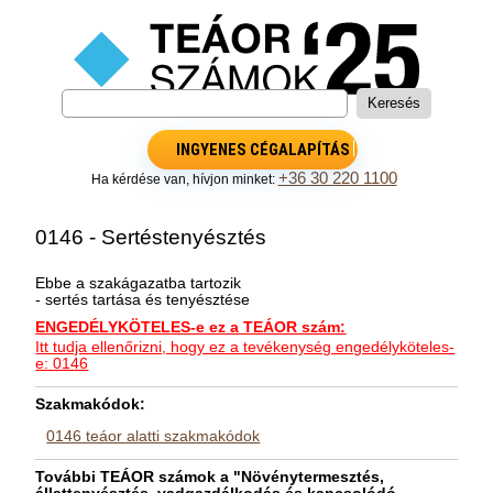
INGYENES CÉGALAPÍTÁS
+36 30 220 1100
Ha kérdése van, hívjon minket:
0146 - Sertéstenyésztés
Ebbe a szakágazatba tartozik
- sertés tartása és tenyésztése
ENGEDÉLYKÖTELES-e ez a TEÁOR szám:
Itt tudja ellenőrizni, hogy ez a tevékenység engedélyköteles-
e: 0146
Szakmakódok:
0146 teáor alatti szakmakódok
További TEÁOR számok a "Növénytermesztés,