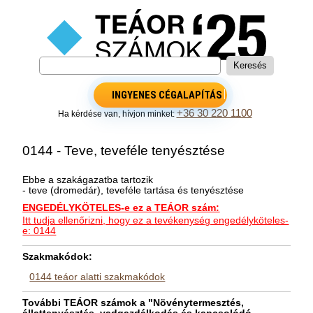
INGYENES CÉGALAPÍTÁS
+36 30 220 1100
Ha kérdése van, hívjon minket:
0144 - Teve, teveféle tenyésztése
Ebbe a szakágazatba tartozik
- teve (dromedár), teveféle tartása és tenyésztése
ENGEDÉLYKÖTELES-e ez a TEÁOR szám:
Itt tudja ellenőrizni, hogy ez a tevékenység engedélyköteles-
e: 0144
Szakmakódok:
0144 teáor alatti szakmakódok
További TEÁOR számok a "Növénytermesztés,