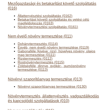
Mezőgazdasági és betakarítást követő szolgáltatás
(016)
Állattenyésztési szolgáltatás (0162)
Betakarítást követő szolgáltatás és vetési célú
magfeldolgozás (0163)
Növénytermesztési szolgáltatás (0161)
Nem évelő növény termesztése (011)
Dohánytermesztés (0114)
Egyéb, nem évelő növény termesztése (0119)
Gabonaféle (kivéve: rizs), hüvelyes növény, olajos
mag termesztése (0111)
Rizstermesztés (0112)
Rostnövénytermesztés (0115)
Zöldségféle, dinnye, gyökér-, gumósnövény
termesztése (0113)
Növényi szaporítóanyag termesztése (013)
Növényi szaporítóanyag termesztése (0130)
Növénytermesztés, állattenyésztés, vadgazdálkodás
és kapcsolódó szolgáltatások (010)