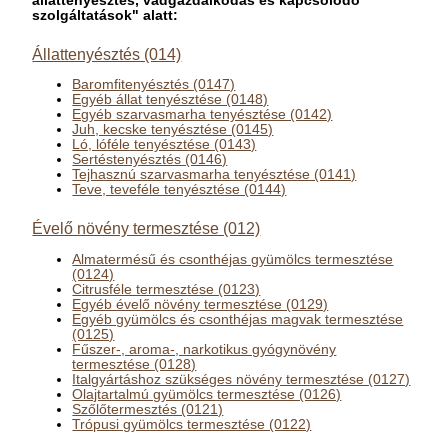
állattenyésztés, vadgazdálkodás és kapcsolódó
szolgáltatások" alatt:
Állattenyésztés (014)
Baromfitenyésztés (0147)
Egyéb állat tenyésztése (0148)
Egyéb szarvasmarha tenyésztése (0142)
Juh, kecske tenyésztése (0145)
Ló, lóféle tenyésztése (0143)
Sertéstenyésztés (0146)
Tejhasznú szarvasmarha tenyésztése (0141)
Teve, teveféle tenyésztése (0144)
Évelő növény termesztése (012)
Almatermésű és csonthéjas gyümölcs termesztése
(0124)
Citrusféle termesztése (0123)
Egyéb évelő növény termesztése (0129)
Egyéb gyümölcs és csonthéjas magvak termesztése
(0125)
Fűszer-, aroma-, narkotikus gyógynövény
termesztése (0128)
Italgyártáshoz szükséges növény termesztése (0127)
Olajtartalmú gyümölcs termesztése (0126)
Szőlőtermesztés (0121)
Trópusi gyümölcs termesztése (0122)