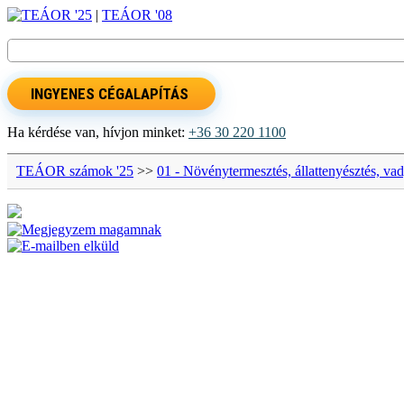
TEÁOR '25
|
TEÁOR '08
INGYENES CÉGALAPÍTÁS
Ha kérdése van, hívjon minket:
+36 30 220 1100
TEÁOR számok '25
>>
01 - Növénytermesztés, állattenyésztés, va