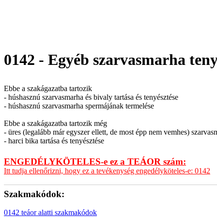
0142 - Egyéb szarvasmarha teny
Ebbe a szakágazatba tartozik
- húshasznú szarvasmarha és bivaly tartása és tenyésztése
- húshasznú szarvasmarha spermájának termelése
Ebbe a szakágazatba tartozik még
- üres (legalább már egyszer ellett, de most épp nem vemhes) szarvasm
- harci bika tartása és tenyésztése
ENGEDÉLYKÖTELES-e ez a TEÁOR szám:
Itt tudja ellenőrizni, hogy ez a tevékenység engedélyköteles-e: 0142
Szakmakódok:
0142 teáor alatti szakmakódok