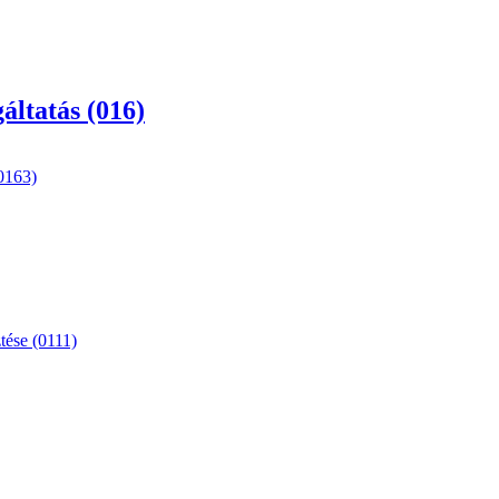
áltatás (016)
(0163)
tése (0111)