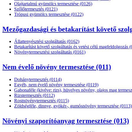
Olajtartalmú gyümölcs termesztése (0126)
Szőlőtermesztés (0121)
Trópusi gyümölcs termesztése (0122)
Mezőgazdasági és betakarítást követő szolg
Állattenyésztési szolgáltatás (0162)
Betakarítást követő szolgáltatás és vetési célú magfeldolgozás 
Növénytermesztési szolgáltatás (0161)
Nem évelő növény termesztése (011)
Dohánytermesztés (0114)
Egyéb, nem évelő növény termesztése (0119)
Gabonaféle (kivéve: rizs), hüvelyes növény, olajos mag termesz
Rizstermesztés (0112)
Rostnövénytermesztés (0115)
Zöldségféle, dinnye, gyökér-, gumósnövény termesztése (0113)
Növényi szaporítóanyag termesztése (013)