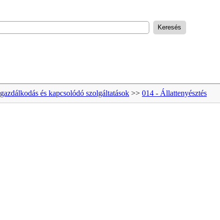
dgazdálkodás és kapcsolódó szolgáltatások
>>
014 - Állattenyésztés