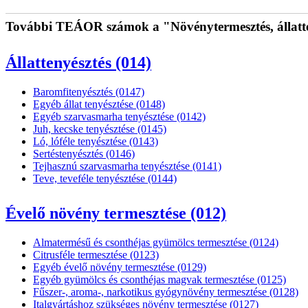
További TEÁOR számok a "Növénytermesztés, állatten
Állattenyésztés (014)
Baromfitenyésztés (0147)
Egyéb állat tenyésztése (0148)
Egyéb szarvasmarha tenyésztése (0142)
Juh, kecske tenyésztése (0145)
Ló, lóféle tenyésztése (0143)
Sertéstenyésztés (0146)
Tejhasznú szarvasmarha tenyésztése (0141)
Teve, teveféle tenyésztése (0144)
Évelő növény termesztése (012)
Almatermésű és csonthéjas gyümölcs termesztése (0124)
Citrusféle termesztése (0123)
Egyéb évelő növény termesztése (0129)
Egyéb gyümölcs és csonthéjas magvak termesztése (0125)
Fűszer-, aroma-, narkotikus gyógynövény termesztése (0128)
Italgyártáshoz szükséges növény termesztése (0127)