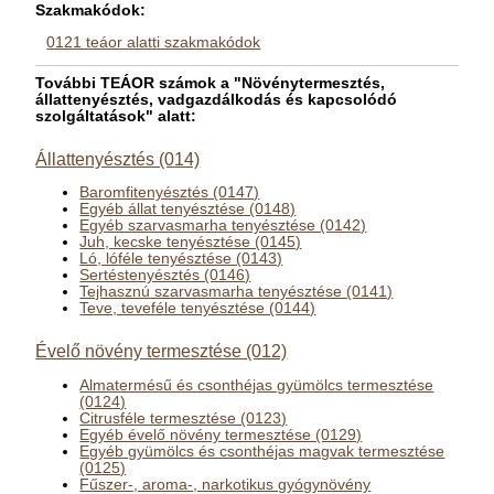
Szakmakódok:
0121 teáor alatti szakmakódok
További TEÁOR számok a "Növénytermesztés,
állattenyésztés, vadgazdálkodás és kapcsolódó
szolgáltatások" alatt:
Állattenyésztés (014)
Baromfitenyésztés (0147)
Egyéb állat tenyésztése (0148)
Egyéb szarvasmarha tenyésztése (0142)
Juh, kecske tenyésztése (0145)
Ló, lóféle tenyésztése (0143)
Sertéstenyésztés (0146)
Tejhasznú szarvasmarha tenyésztése (0141)
Teve, teveféle tenyésztése (0144)
Évelő növény termesztése (012)
Almatermésű és csonthéjas gyümölcs termesztése
(0124)
Citrusféle termesztése (0123)
Egyéb évelő növény termesztése (0129)
Egyéb gyümölcs és csonthéjas magvak termesztése
(0125)
Fűszer-, aroma-, narkotikus gyógynövény