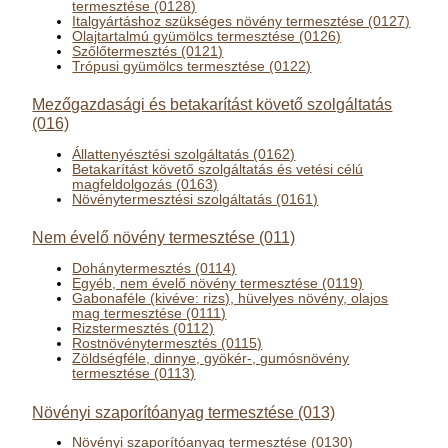
termesztése (0128)
Italgyártáshoz szükséges növény termesztése (0127)
Olajtartalmú gyümölcs termesztése (0126)
Szőlőtermesztés (0121)
Trópusi gyümölcs termesztése (0122)
Mezőgazdasági és betakarítást követő szolgáltatás
(016)
Állattenyésztési szolgáltatás (0162)
Betakarítást követő szolgáltatás és vetési célú
magfeldolgozás (0163)
Növénytermesztési szolgáltatás (0161)
Nem évelő növény termesztése (011)
Dohánytermesztés (0114)
Egyéb, nem évelő növény termesztése (0119)
Gabonaféle (kivéve: rizs), hüvelyes növény, olajos
mag termesztése (0111)
Rizstermesztés (0112)
Rostnövénytermesztés (0115)
Zöldségféle, dinnye, gyökér-, gumósnövény
termesztése (0113)
Növényi szaporítóanyag termesztése (013)
Növényi szaporítóanyag termesztése (0130)