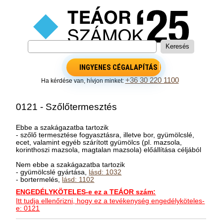
INGYENES CÉGALAPÍTÁS
+36 30 220 1100
Ha kérdése van, hívjon minket:
0121 - Szőlőtermesztés
Ebbe a szakágazatba tartozik
- szőlő termesztése fogyasztásra, illetve bor, gyümölcslé,
ecet, valamint egyéb szárított gyümölcs (pl. mazsola,
korinthoszi mazsola, magtalan mazsola) előállítása céljából
Nem ebbe a szakágazatba tartozik
- gyümölcslé gyártása,
lásd: 1032
- bortermelés,
lásd: 1102
ENGEDÉLYKÖTELES-e ez a TEÁOR szám:
Itt tudja ellenőrizni, hogy ez a tevékenység engedélyköteles-
e: 0121