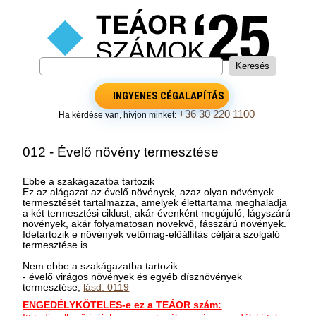
INGYENES CÉGALAPÍTÁS
+36 30 220 1100
Ha kérdése van, hívjon minket:
012 - Évelő növény termesztése
Ebbe a szakágazatba tartozik
Ez az alágazat az évelő növények, azaz olyan növények
termesztését tartalmazza, amelyek élettartama meghaladja
a két termesztési ciklust, akár évenként megújuló, lágyszárú
növények, akár folyamatosan növekvő, fásszárú növények.
Idetartozik e növények vetőmag-előállítás céljára szolgáló
termesztése is.
Nem ebbe a szakágazatba tartozik
- évelő virágos növények és egyéb dísznövények
termesztése,
lásd: 0119
ENGEDÉLYKÖTELES-e ez a TEÁOR szám: