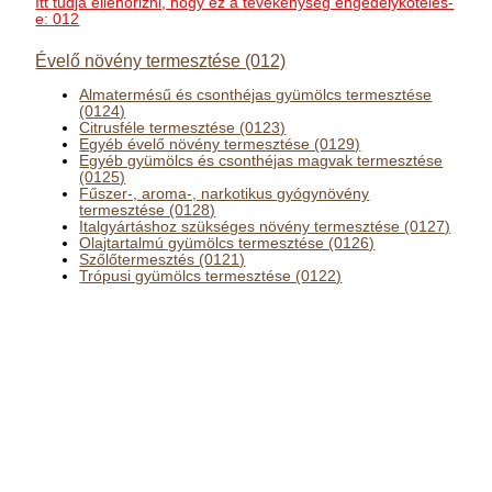
Itt tudja ellenőrizni, hogy ez a tevékenység engedélyköteles-
e: 012
Évelő növény termesztése (012)
Almatermésű és csonthéjas gyümölcs termesztése
(0124)
Citrusféle termesztése (0123)
Egyéb évelő növény termesztése (0129)
Egyéb gyümölcs és csonthéjas magvak termesztése
(0125)
Fűszer-, aroma-, narkotikus gyógynövény
termesztése (0128)
Italgyártáshoz szükséges növény termesztése (0127)
Olajtartalmú gyümölcs termesztése (0126)
Szőlőtermesztés (0121)
Trópusi gyümölcs termesztése (0122)